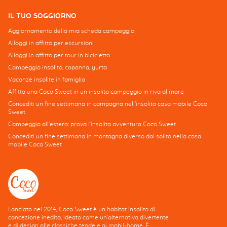
IL TUO SOGGIORNO
Aggiornamento della mia scheda campeggio
Alloggi in affitto per escursioni
Alloggi in affitto per tour in bicicletta
Campeggio insolito, capanna, yurta
Vacanze insolite in famiglia
Affitta una Coco Sweet in un insolito campeggio in riva al mare
Concediti un fine settimana in campagna nell'insolita casa mobile Coco
Sweet
Campeggio all'estero: prova l'insolita avventura Coco Sweet
Concediti un fine settimana in montagna diverso dal solito nella casa
mobile Coco Sweet
Lanciato nel 2014, Coco Sweet è un habitat insolito di
concezione inedita, ideato come un'alternativa divertente
e di design alle classiche tende e ai mobil-home. È