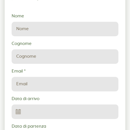
Richiesta
Nome
di
prenotazione
Cognome
Email
*
Data di arrivo
Data di partenza