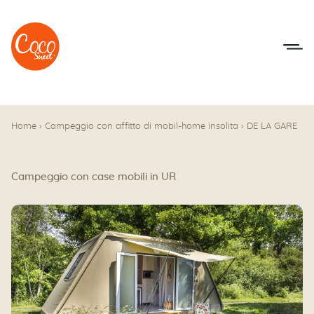
Vai al menu
Accedi al contenuto
Home
›
Campeggio con affitto di mobil-home insolita
›
DE LA GARE
Campeggio con case mobili in UR