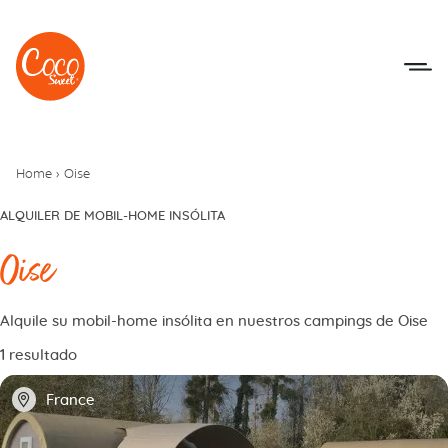
Ir al menú
Ir a los contenidos
Home
›
Oise
ALQUILER DE MOBIL-HOME INSÓLITA
Oise
Alquile su mobil-home insólita en nuestros campings de Oise
1 resultado
📍
France