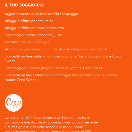
IL TUO SOGGIORNO
Aggiornamento della mia scheda campeggio
Alloggi in affitto per escursioni
Alloggi in affitto per tour in bicicletta
Campeggio insolito, capanna, yurta
Vacanze insolite in famiglia
Affitta una Coco Sweet in un insolito campeggio in riva al mare
Concediti un fine settimana in campagna nell'insolita casa mobile Coco
Sweet
Campeggio all'estero: prova l'insolita avventura Coco Sweet
Concediti un fine settimana in montagna diverso dal solito nella casa
mobile Coco Sweet
Lanciato nel 2014, Coco Sweet è un habitat insolito di
concezione inedita, ideato come un'alternativa divertente
e di design alle classiche tende e ai mobil-home. È
possibile noleggiare il mobil-home Coco in più di 500