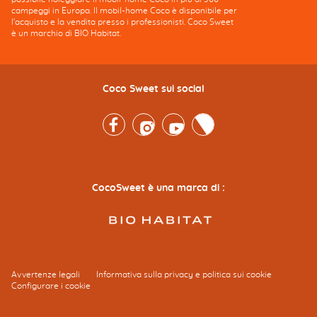
campeggi in Europa. Il mobil-home Coco è disponibile per
l'acquisto e la vendita presso i professionisti. Coco Sweet
è un marchio di BIO Habitat.
Coco Sweet sui social
Facebook
Instagram
Youtube
Twitter
CocoSweet è una marca di :
Avvertenze legali
Informativa sulla privacy e politica sui cookie
Configurare i cookie