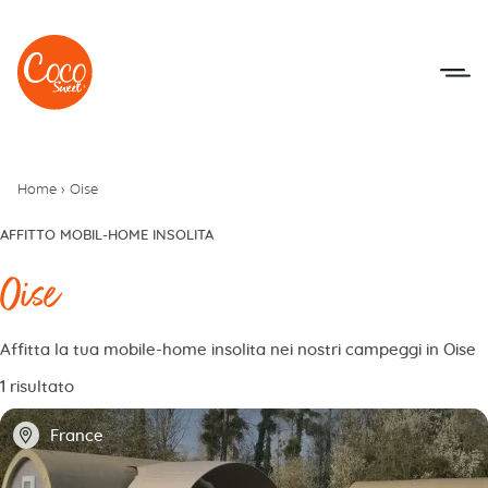
Vai al menu
Accedi al contenuto
Home
›
Oise
AFFITTO MOBIL-HOME INSOLITA
Oise
Affitta la tua mobile-home insolita nei nostri campeggi in Oise
1 risultato
📍
France