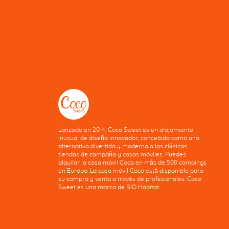
Lanzado en 2014, Coco Sweet es un alojamiento
inusual de diseño innovador, concebido como una
alternativa divertida y moderna a las clásicas
tiendas de campaña y casas móviles. Puedes
alquilar la casa móvil Coco en más de 500 campings
en Europa. La casa móvil Coco está disponible para
su compra y venta a través de profesionales. Coco
Sweet es una marca de BIO Habitat.