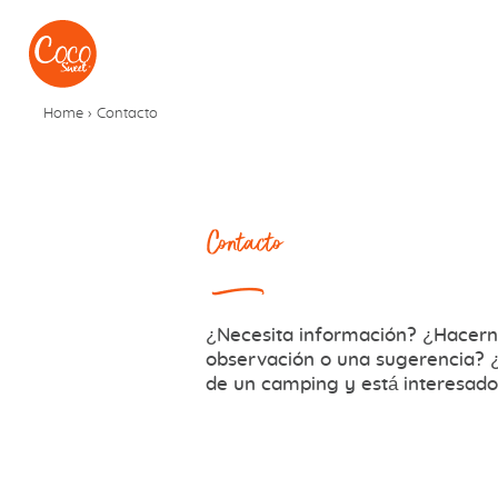
Ir al menú
Ir a los contenidos
Home
›
Contacto
Contacto
¿Necesita información? ¿Hacern
observación o una sugerencia? ¿
de un camping y está interesad