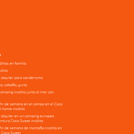
A
litas en familia
ólito
 alquiler para senderismo
o, cabaña, yurta
camping insólito junto al mar con
 fin de semana en el campo en el Coco
l-home insólito
 alquiler en un camping europeo:
ntura Coco Sweet insólita
 fin de semana de montaña insólito en
 Coco Sweet