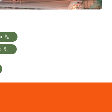
📞
la
📞
a