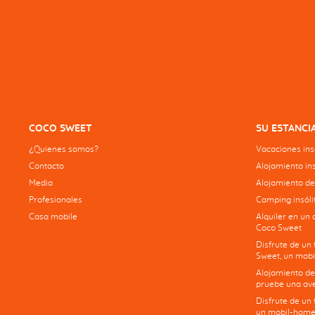
COCO SWEET
SU ESTANCI
¿Quienes somos?
Vacaciones insó
Contacto
Alojamiento ins
Media
Alojamiento de
Profesionales
Camping insólit
Casa mobile
Alquiler en un 
Coco Sweet
Disfrute de un
Sweet, un mobi
Alojamiento de
pruebe una ave
Disfrute de un
un mobil-home