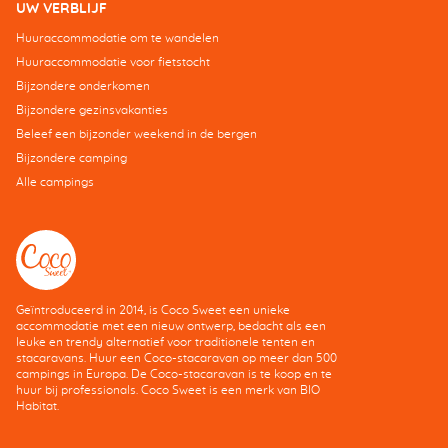
UW VERBLIJF
Huuraccommodatie om te wandelen
Huuraccommodatie voor fietstocht
Bijzondere onderkomen
Bijzondere gezinsvakanties
Beleef een bijzonder weekend in de bergen
Bijzondere camping
Alle campings
Geïntroduceerd in 2014, is Coco Sweet een unieke
accommodatie met een nieuw ontwerp, bedacht als een
leuke en trendy alternatief voor traditionele tenten en
stacaravans. Huur een Coco-stacaravan op meer dan 500
campings in Europa. De Coco-stacaravan is te koop en te
huur bij professionals. Coco Sweet is een merk van BIO
Habitat.