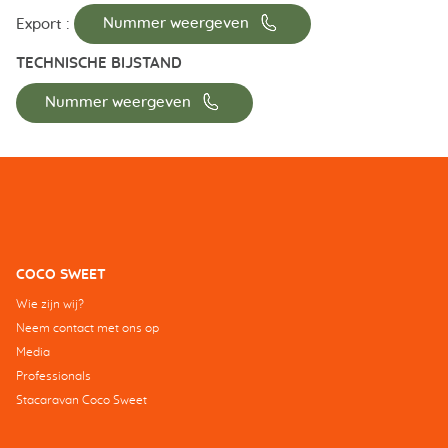
📞
Export :
Nummer weergeven
TECHNISCHE BIJSTAND
📞
Nummer weergeven
COCO SWEET
Wie zijn wij?
Neem contact met ons op
Media
Professionals
Stacaravan Coco Sweet