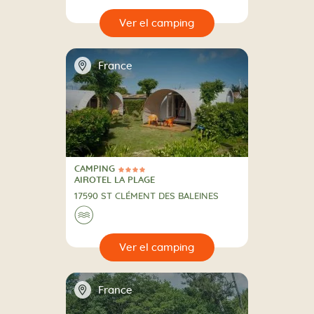
🔍
camping
📍
France
CAMPING
4 Estrellas
CAMPING
AIROTEL LA PLAGE
17590 ST CLÉMENT DES BALEINES
🌊
🔍
camping
📍
France