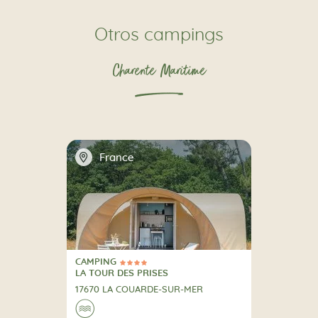
Otros campings
Charente Maritime
📍
France
CAMPING
4 Estrellas
CAMPING
LA TOUR DES PRISES
17670 LA COUARDE-SUR-MER
🌊