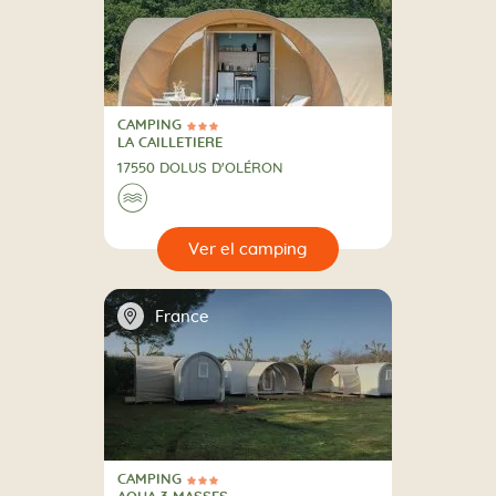
CAMPING
3 Estrellas
CAMPING
LA CAILLETIERE
17550 DOLUS D'OLÉRON
🌊
🔍
camping
📍
France
CAMPING
3 Estrellas