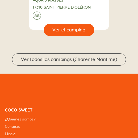
CAMPING
AQUA 3 MASSES
17310 SAINT PIERRE D'OLÉRON
🌊
🔍
camping
Ver todos los campings (Charente Maritime)
COCO SWEET
¿Quienes somos?
Contacto
Media