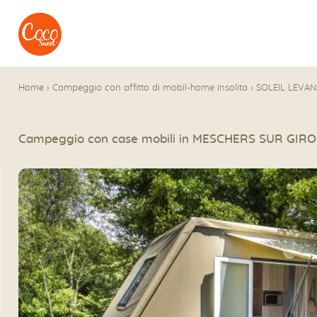
Vai al menu
Accedi al contenuto
Home
›
Campeggio con affitto di mobil-home insolita
›
SOLEIL LEVAN
Campeggio con case mobili in MESCHERS SUR GIR