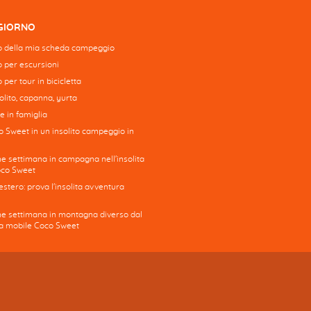
GGIORNO
 della mia scheda campeggio
to per escursioni
o per tour in bicicletta
lito, capanna, yurta
e in famiglia
o Sweet in un insolito campeggio in
ne settimana in campagna nell'insolita
oco Sweet
stero: prova l'insolita avventura
ine settimana in montagna diverso dal
asa mobile Coco Sweet