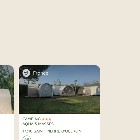
📍
France
CAMPING
3 Stelle
CAMPING
AQUA 3 MASSES
17310 SAINT PIERRE D'OLÉRON
🌊