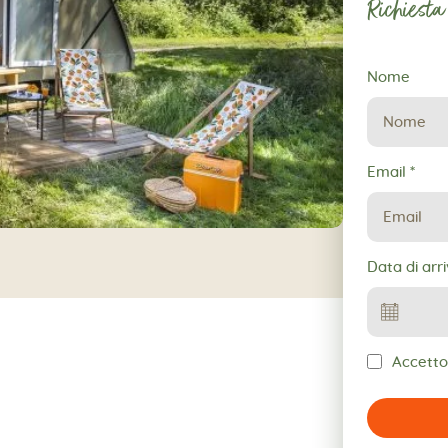
Richiesta
Richiesta
Nome
di
prenotazio
Email
*
Data di arr
Accetto 