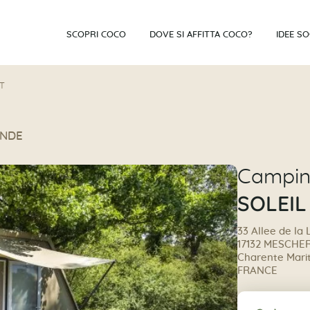
SCOPRI COCO
DOVE SI AFFITTA COCO?
IDEE S
T
ONDE
Campi
SOLEIL
33 Allee de la
17132 MESCHE
Charente Marit
FRANCE