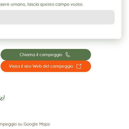
essere umano, lascia questo campo vuoto.
📞
Chiama il campeggio
☐
Visita il sito Web del campeggio
e!
ampeggio su Google Maps