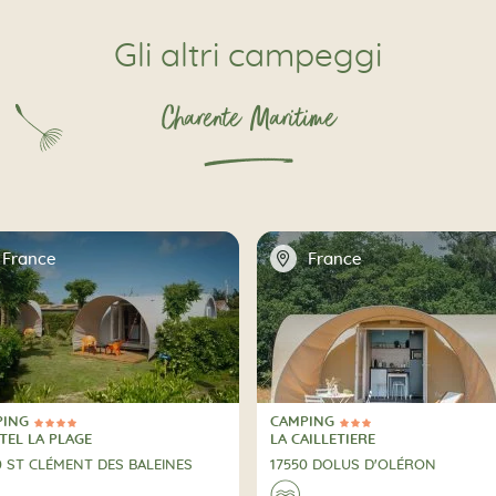
Gli altri campeggi
Charente Maritime
📍
France
France
PING
CAMPING
elle
3 Stelle
PING
CAMPING
TEL LA PLAGE
LA CAILLETIERE
0 ST CLÉMENT DES BALEINES
17550 DOLUS D'OLÉRON
🌊