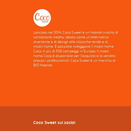
Lanciato nel 2014, Coco Sweet è un habitat insolito di
concezione inedita, ideato come un'alternativa
divertente e di design alle classiche tende e ai
mobil-home. È possibile noleggiare il mobil-home
Coco in più di 500 campeggi in Europa. Il mobil-
home Coco è disponibile per l'acquisto e la vendita
presso i professionisti. Coco Sweet è un marchio di
BIO Habitat.
Coco Sweet sui social