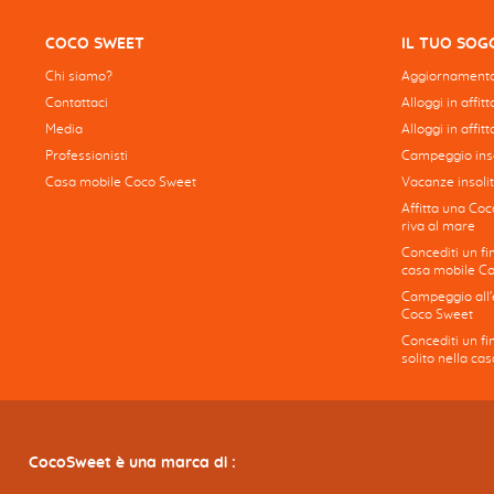
COCO SWEET
IL TUO SO
Chi siamo?
Aggiornamento
Contattaci
Alloggi in affit
Media
Alloggi in affitt
Professionisti
Campeggio inso
Casa mobile Coco Sweet
Vacanze insolit
Affitta una Coc
riva al mare
Concediti un fi
casa mobile C
Campeggio all'e
Coco Sweet
Concediti un f
solito nella c
CocoSweet è una marca di :