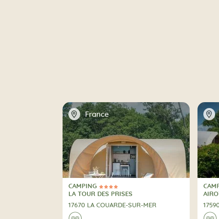
📍
📍
France
CAMPING
CAM
4 Stelle
4 St
CAMPING
CAM
LA TOUR DES PRISES
AIRO
17670 LA COUARDE-SUR-MER
1759
🌊
🌊