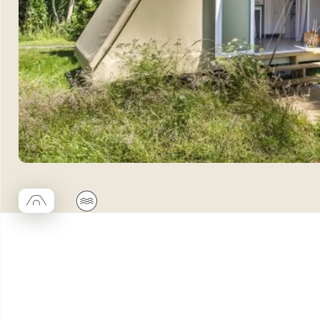
□
🌊
Coco trapèze