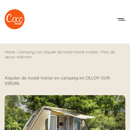
Ir al menú
Ir a los contenidos
Home
›
Camping con alquiler de mobil-home insólita
›
Parc de
séjour Ardinam
Alquiler de mobil-home en camping en OLLOY-SUR-
VIROIN