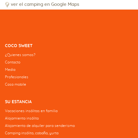
ver el camping en Google Maps
COCO SWEET
¿Quienes somos?
Contacto
Media
Profesionales
Casa mobile
SU ESTANCIA
Vacaciones insólitas en familia
Alojamiento insólito
Alojamiento de alquiler para senderismo
Camping insólito, cabaña, yurta