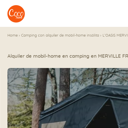
Ir al menú
Ir a los contenidos
Home
›
Camping con alquiler de mobil-home insólita
›
L’OASIS MERVI
Alquiler de mobil-home en camping en MERVILLE 