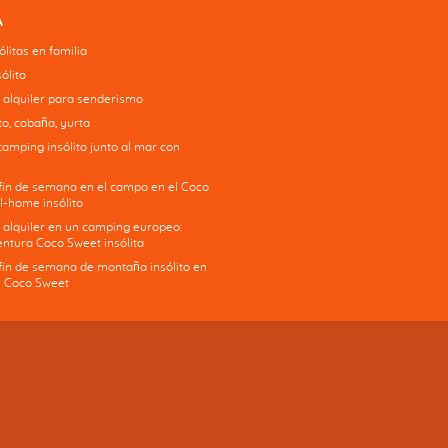
A
litas en familia
ólito
 alquiler para senderismo
o, cabaña, yurta
camping insólito junto al mar con
 fin de semana en el campo en el Coco
l-home insólito
 alquiler en un camping europeo:
ntura Coco Sweet insólita
 fin de semana de montaña insólito en
 Coco Sweet