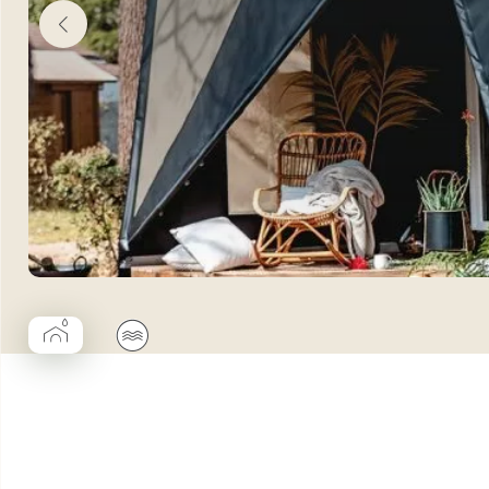
▰
🌊
Coco Cabane salle d’eau