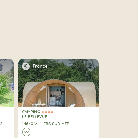
📍
France
CAMPING
4 Estrellas
CAMPING
LE BELLEVUE
ES
14640 VILLIERS SUR MER
🌊