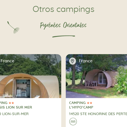
Otros campings
Pyrénées Orientales
📍
France
France
PING
CAMPING
trellas
2 Estrellas
PING
CAMPING
SIS LION SUR MER
L’HYPO’CAMP
0 LION-SUR-MER
14520 STE HONORINE DES PERT
🌊