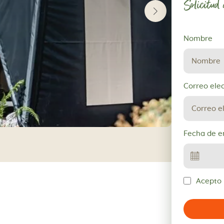
Solicitud
Solicitud
Nombre
de
reserva
Correo ele
Fecha de e
Acepto l