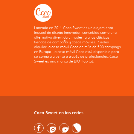
Lanzado en 2014, Coco Sweet es un alojamiento
inusual de diseño innovador, concebido como una
alternativa divertida y moderna a las clásicas
tiendas de campaña y casas móviles. Puedes
alquilar la casa móvil Coco en más de 500 campings
en Europa. La casa móvil Coco está disponible para
su compra y venta a través de profesionales. Coco
Sweet es una marca de BIO Habitat.
Coco Sweet en las redes
Facebook
Instagram
Youtube
Twitter