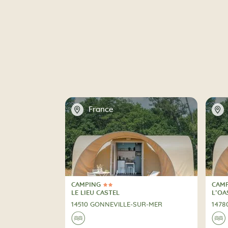
📍
📍
France
CAMPING
CAM
2 Estrellas
2 Es
CAMPING
CAM
LE LIEU CASTEL
L’OA
14510 GONNEVILLE-SUR-MER
1478
🌊
🌊