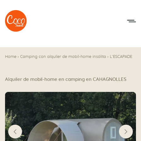
Ir al menú
Ir a los contenidos
Home
›
Camping con alquiler de mobil-home insólita
›
L’ESCAPADE
Alquiler de mobil-home en camping en CAHAGNOLLES