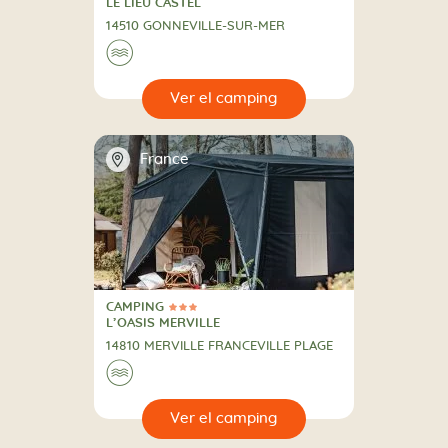
CAMPING
LE LIEU CASTEL
14510 GONNEVILLE-SUR-MER
🌊
🔍
camping
📍
France
CAMPING
3 Estrellas
CAMPING
L’OASIS MERVILLE
14810 MERVILLE FRANCEVILLE PLAGE
🌊
🔍
camping