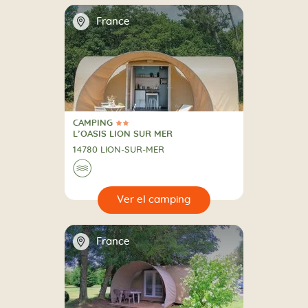
📍
France
CAMPING
2 Estrellas
CAMPING
L’OASIS LION SUR MER
14780 LION-SUR-MER
🌊
🔍
camping
📍
France