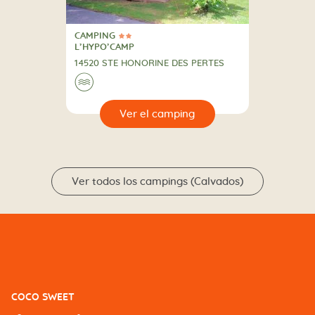
CAMPING
2 Estrellas
CAMPING
L’HYPO’CAMP
14520 STE HONORINE DES PERTES
🌊
🔍
camping
Ver todos los campings (Calvados)
COCO SWEET