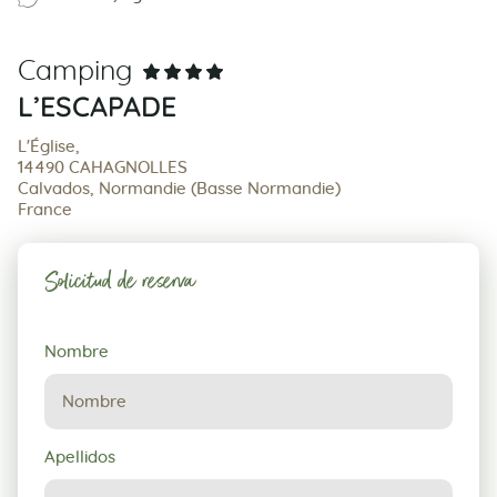
Camping
L’ESCAPADE
L'Église,
14490 CAHAGNOLLES
Calvados, Normandie (Basse Normandie)
France
Solicitud de reserva
Solicitud
Nombre
de
reserva
Apellidos