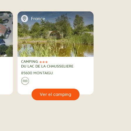
📍
France
CAMPING
3 Estrellas
CAMPING
DU LAC DE LA CHAUSSELIERE
85600 MONTAIGU
🌊
🔍
ing