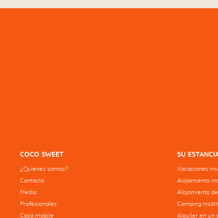
COCO SWEET
SU ESTANCI
¿Quienes somos?
Vacaciones insó
Contacto
Alojamiento ins
Media
Alojamiento de
Profesionales
Camping insólit
Casa mobile
Alquiler en un 