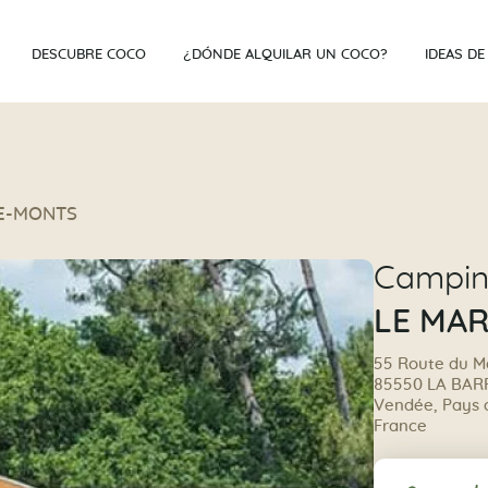
DESCUBRE COCO
¿DÓNDE ALQUILAR UN COCO?
IDEAS DE
DE-MONTS
Campi
LE MAR
55 Route du M
85550 LA BA
Vendée, Pays de
France