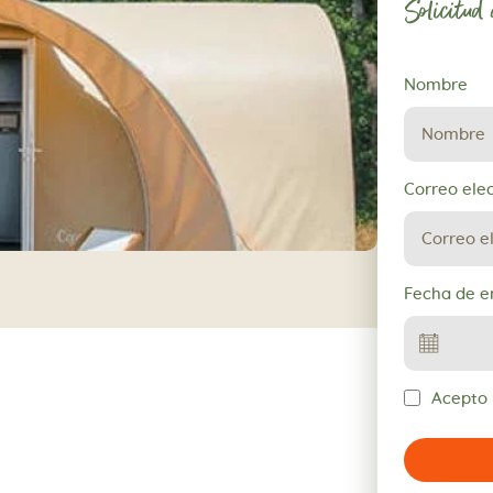
Solicitud
Solicitud
Nombre
de
reserva
Correo ele
Fecha de e
Acepto l