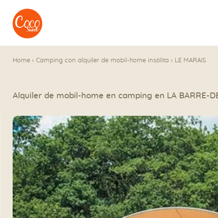
Ir al menú
Ir a los contenidos
Home
›
Camping con alquiler de mobil-home insólita
›
LE MARAIS
Alquiler de mobil-home en camping en LA BARRE-