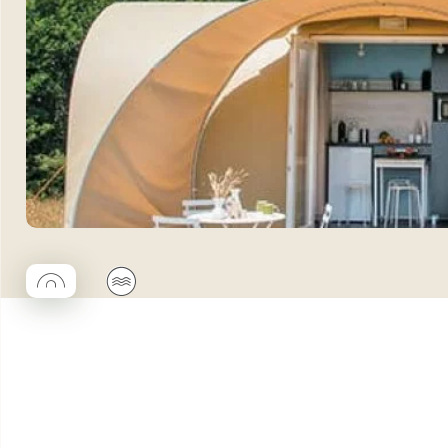
◯
🌊
Coco rond