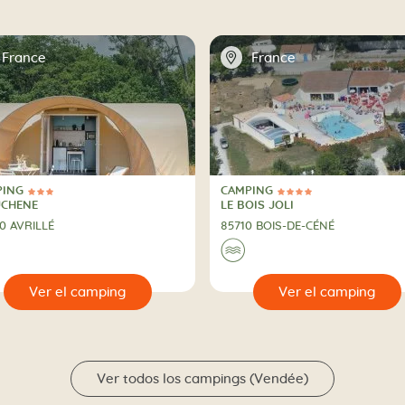
📍
France
France
PING
CAMPING
trellas
4 Estrellas
PING
CAMPING
UCHENE
LE BOIS JOLI
0 AVRILLÉ
85710 BOIS-DE-CÉNÉ
🌊
🔍
Ver el camping
Ver el camp
Ver todos los campings (Vendée)