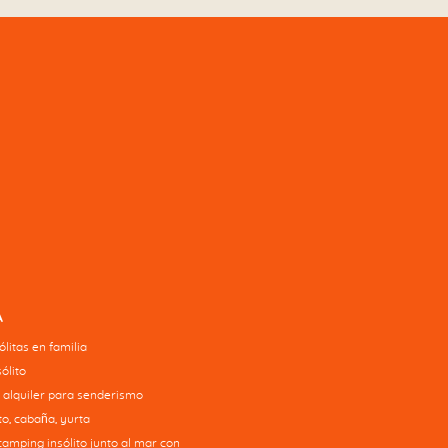
A
litas en familia
ólito
 alquiler para senderismo
o, cabaña, yurta
camping insólito junto al mar con