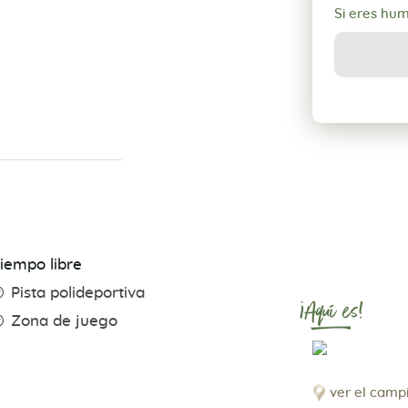
Si eres hu
iempo libre
Pista polideportiva
¡Aquí es!
Zona de juego
ver el camp