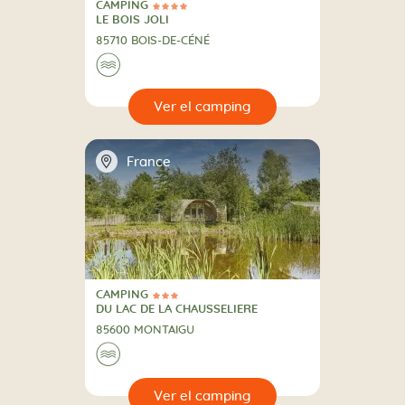
CAMPING
4 Estrellas
CAMPING
LE BOIS JOLI
85710 BOIS-DE-CÉNÉ
🌊
🔍
camping
📍
France
CAMPING
3 Estrellas
CAMPING
DU LAC DE LA CHAUSSELIERE
85600 MONTAIGU
🌊
🔍
camping