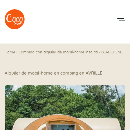
Ir al menú
Ir a los contenidos
Home
›
Camping con alquiler de mobil-home insólita
›
BEAUCHENE
Alquiler de mobil-home en camping en AVRILLÉ