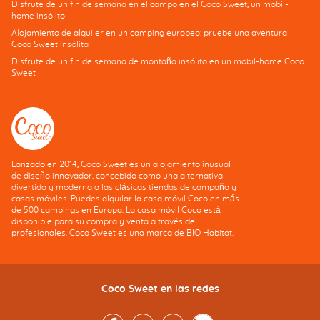
Disfrute de un fin de semana en el campo en el Coco Sweet, un mobil-
home insólito
Alojamiento de alquiler en un camping europeo: pruebe una aventura
Coco Sweet insólita
Disfrute de un fin de semana de montaña insólito en un mobil-home Coco
Sweet
Lanzado en 2014, Coco Sweet es un alojamiento inusual
de diseño innovador, concebido como una alternativa
divertida y moderna a las clásicas tiendas de campaña y
casas móviles. Puedes alquilar la casa móvil Coco en más
de 500 campings en Europa. La casa móvil Coco está
disponible para su compra y venta a través de
profesionales. Coco Sweet es una marca de BIO Habitat.
Coco Sweet en las redes
Facebook
Instagram
Youtube
Twitter