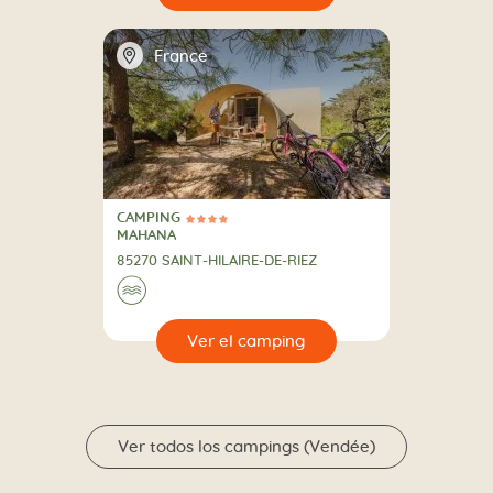
📍
France
CAMPING
4 Estrellas
CAMPING
MAHANA
85270 SAINT-HILAIRE-DE-RIEZ
🌊
🔍
camping
Ver todos los campings (Vendée)