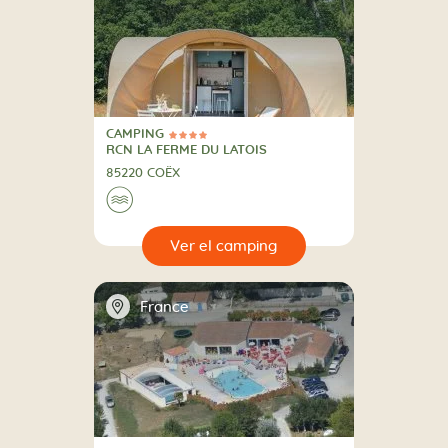
CAMPING
4 Estrellas
CAMPING
RCN LA FERME DU LATOIS
85220 COËX
🌊
🔍
camping
📍
France