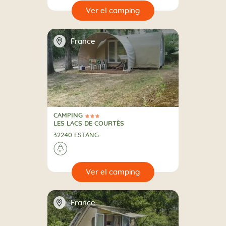
🔍
camping
📍
France
CAMPING
3 Estrellas
CAMPING
LES LACS DE COURTÈS
32240 ESTANG
🌲
🔍
camping
📍
France