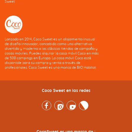
Sweet
Lanzado en 2014, Coco Sweet es un alojamiento inusual
de diseño innovador, concebido como una alternativa
divertida y moderna a las clásicas tiendas de campaña y
casas móviles. Puedes alquilar la casa móvil Coco en más
de 500 campings en Europa. La casa móvil Coco está
disponible para su compra y venta a través de
profesionales. Coco Sweet es una marca de BIO Habitat.
Coco Sweet en las redes
Facebook
Instagram
Youtube
Twitter
CocoSweet es una marca de :