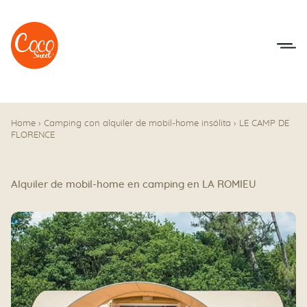
Ir al menú
Ir a los contenidos
Home
›
Camping con alquiler de mobil-home insólita
›
LE CAMP DE
FLORENCE
Alquiler de mobil-home en camping en LA ROMIEU