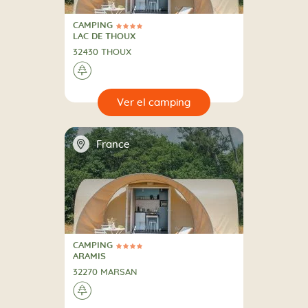
CAMPING
4 Estrellas
CAMPING
LAC DE THOUX
32430 THOUX
🌲
🔍
camping
📍
France
CAMPING
4 Estrellas
CAMPING
ARAMIS
32270 MARSAN
🌲