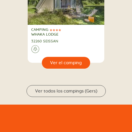
CAMPING
4 Estrellas
CAMPING
WHAKA LODGE
32260 SEISSAN
🌲
🔍
camping
Ver todos los campings (Gers)