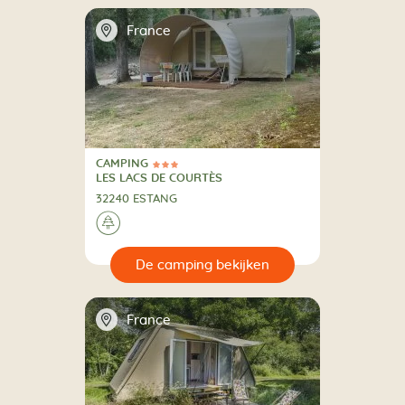
📍
France
CAMPING
3 Sterren
CAMPING
LES LACS DE COURTÈS
32240 ESTANG
🌲
🔍
en
📍
France