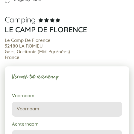
Camping
LE CAMP DE FLORENCE
Le Camp De Florence
32480 LA ROMIEU
Gers, Occitanie (Midi Pyrénées)
France
Verzoek tot reservering
Verzoek
Voornaam
tot
reservering
Achternaam