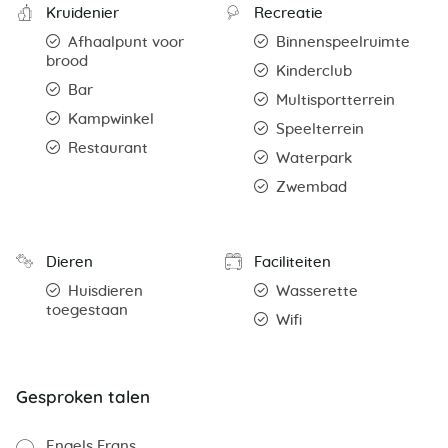
Kruidenier
Recreatie
Afhaalpunt voor
Binnenspeelruimte
brood
Kinderclub
Bar
Multisportterrein
Kampwinkel
Speelterrein
Restaurant
Waterpark
Zwembad
Dieren
Faciliteiten
Huisdieren
Wasserette
toegestaan
Wifi
Gesproken talen
Engels
Frans