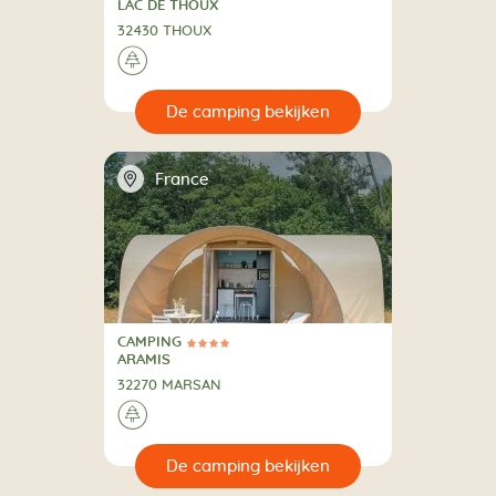
CAMPING
LAC DE THOUX
32430 THOUX
🌲
🔍
en
📍
France
CAMPING
4 Sterren
CAMPING
ARAMIS
32270 MARSAN
🌲
🔍
en