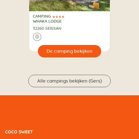
CAMPING
4 Sterren
CAMPING
WHAKA LODGE
32260 SEISSAN
🌲
🔍
en
Alle campings bekijken (Gers)
COCO SWEET