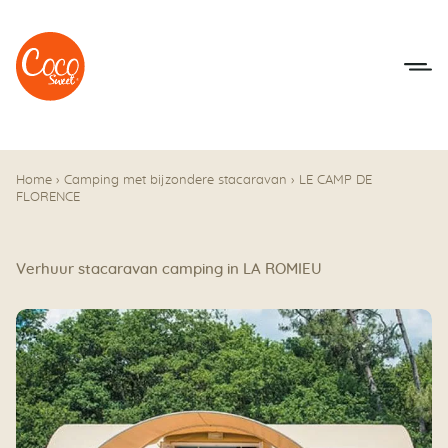
Naar het menu
Naar de inhoudsopgave
Home
›
Camping met bijzondere stacaravan
›
LE CAMP DE
FLORENCE
Verhuur stacaravan camping in LA ROMIEU