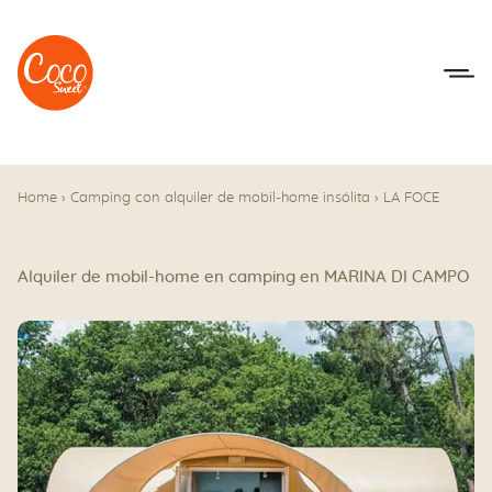
Ir al menú
Ir a los contenidos
Home
›
Camping con alquiler de mobil-home insólita
›
LA FOCE
Alquiler de mobil-home en camping en MARINA DI CAMPO