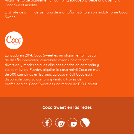
Alojamiento de alquiler en un camping europeo: pruebe una aventura
Coco Sweet insólita
Disfrute de un fin de semana de montaña insólito en un mobil-home Coco
Sweet
Lanzado en 2014, Coco Sweet es un alojamiento inusual
de diseño innovador, concebido como una alternativa
divertida y moderna a las clásicas tiendas de campaña y
casas móviles. Puedes alquilar la casa móvil Coco en más
de 500 campings en Europa. La casa móvil Coco está
disponible para su compra y venta a través de
profesionales. Coco Sweet es una marca de BIO Habitat.
Coco Sweet en las redes
Facebook
Instagram
Youtube
Twitter