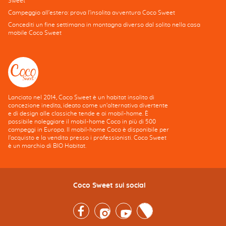
Sweet
Campeggio all'estero: prova l'insolita avventura Coco Sweet
Concediti un fine settimana in montagna diverso dal solito nella casa
mobile Coco Sweet
Lanciato nel 2014, Coco Sweet è un habitat insolito di
concezione inedita, ideato come un'alternativa divertente
e di design alle classiche tende e ai mobil-home. È
possibile noleggiare il mobil-home Coco in più di 500
campeggi in Europa. Il mobil-home Coco è disponibile per
l'acquisto e la vendita presso i professionisti. Coco Sweet
è un marchio di BIO Habitat.
Coco Sweet sui social
Facebook
Instagram
Youtube
Twitter