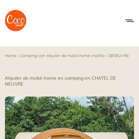
Ir al menú
Ir a los contenidos
Home
›
Camping con alquiler de mobil-home insólita
›
DENEUVRE
Alquiler de mobil-home en camping en CHATEL DE
NEUVRE