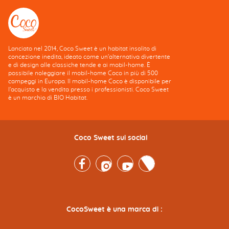
Lanciato nel 2014, Coco Sweet è un habitat insolito di
concezione inedita, ideato come un'alternativa divertente
e di design alle classiche tende e ai mobil-home. È
possibile noleggiare il mobil-home Coco in più di 500
campeggi in Europa. Il mobil-home Coco è disponibile per
l'acquisto e la vendita presso i professionisti. Coco Sweet
è un marchio di BIO Habitat.
Coco Sweet sui social
Facebook
Instagram
Youtube
Twitter
CocoSweet è una marca di :