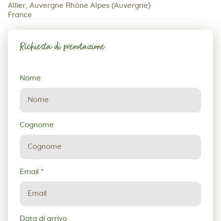
Allier, Auvergne Rhône Alpes (Auvergne)
France
Richiesta di prenotazione
Richiesta
Nome
di
prenotazione
Cognome
Email
*
Data di arrivo