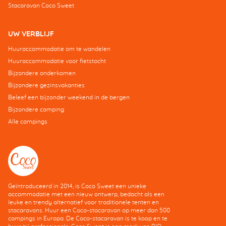
Stacaravan Coco Sweet
UW VERBLIJF
Huuraccommodatie om te wandelen
Huuraccommodatie voor fietstocht
Bijzondere onderkomen
Bijzondere gezinsvakanties
Beleef een bijzonder weekend in de bergen
Bijzondere camping
Alle campings
Geïntroduceerd in 2014, is Coco Sweet een unieke
accommodatie met een nieuw ontwerp, bedacht als een
leuke en trendy alternatief voor traditionele tenten en
stacaravans. Huur een Coco-stacaravan op meer dan 500
campings in Europa. De Coco-stacaravan is te koop en te