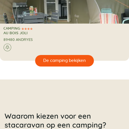
CAMPING
4 Sterren
CAMPING
AU BOIS JOLI
89480 ANDRYES
🌲
🔍
en
Waarom kiezen voor een
stacaravan op een camping?