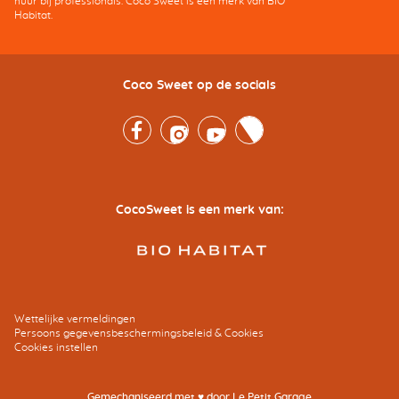
huur bij professionals. Coco Sweet is een merk van BIO
Habitat.
Coco Sweet op de socials
Facebook
Instagram
Youtube
Twitter
CocoSweet is een merk van:
Wettelijke vermeldingen
Persoons gegevensbeschermingsbeleid & Cookies
Cookies instellen
Gemechaniseerd met ♥ door
Le Petit Garage