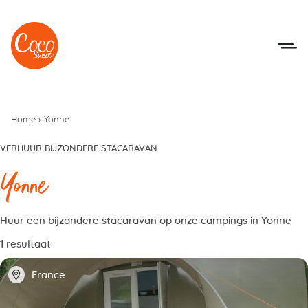
Naar het menu
Naar de inhoudsopgave
Home
›
Yonne
VERHUUR BIJZONDERE STACARAVAN
Yonne
Huur een bijzondere stacaravan op onze campings in Yonne
1 resultaat
📍
France