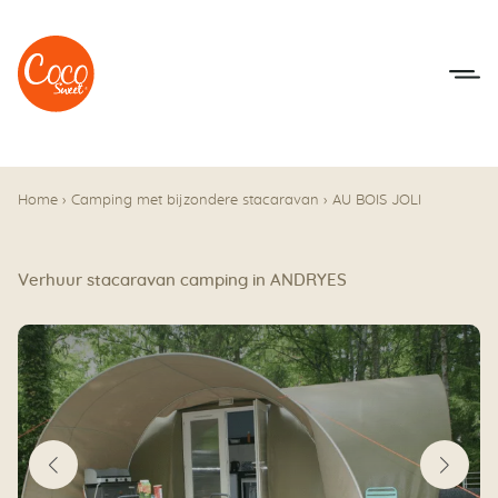
Naar het menu
Naar de inhoudsopgave
Home
›
Camping met bijzondere stacaravan
›
AU BOIS JOLI
Verhuur stacaravan camping in ANDRYES