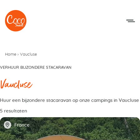
Naar het menu
Naar de inhoudsopgave
Home
›
Vaucluse
VERHUUR BIJZONDERE STACARAVAN
Vaucluse
Huur een bijzondere stacaravan op onze campings in Vaucluse
5 resultaten
📍
France