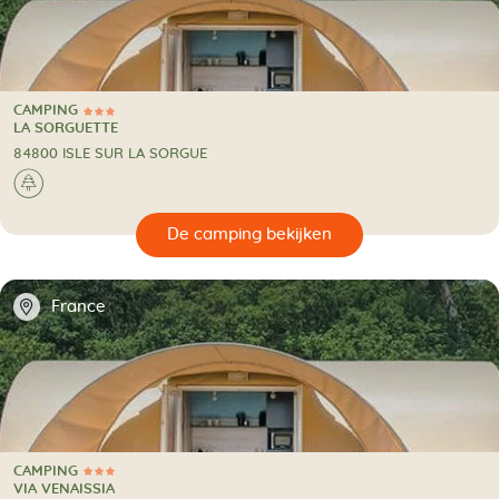
CAMPING
3 Sterren
CAMPING
LA SORGUETTE
84800 ISLE SUR LA SORGUE
🌲
🔍
en
📍
France
CAMPING
3 Sterren
CAMPING
VIA VENAISSIA