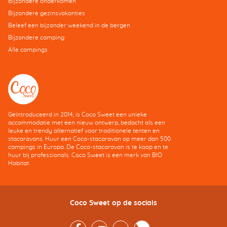
Bijzondere onderkomen
Bijzondere gezinsvakanties
Beleef een bijzonder weekend in de bergen
Bijzondere camping
Alle campings
Geïntroduceerd in 2014, is Coco Sweet een unieke
accommodatie met een nieuw ontwerp, bedacht als een
leuke en trendy alternatief voor traditionele tenten en
stacaravans. Huur een Coco-stacaravan op meer dan 500
campings in Europa. De Coco-stacaravan is te koop en te
huur bij professionals. Coco Sweet is een merk van BIO
Habitat.
Coco Sweet op de socials
Facebook
Instagram
Youtube
Twitter