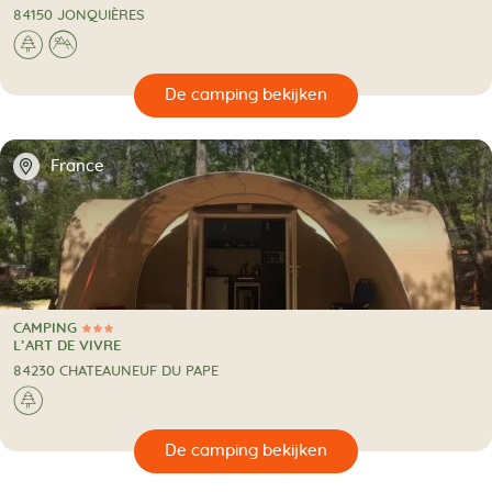
84150 JONQUIÈRES
🌲
⛰
🔍
en
📍
France
CAMPING
3 Sterren
CAMPING
L’ART DE VIVRE
84230 CHATEAUNEUF DU PAPE
🌲
🔍
en