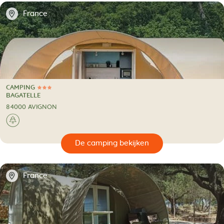
📍
France
CAMPING
3 Sterren
CAMPING
BAGATELLE
84000 AVIGNON
🌲
🔍
en
📍
France