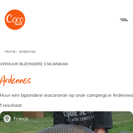
Naar het menu
Naar de inhoudsopgave
Home
›
Ardennes
VERHUUR BIJZONDERE STACARAVAN
Ardennes
Huur een bijzondere stacaravan op onze campings in Ardennes
1 resultaat
📍
France