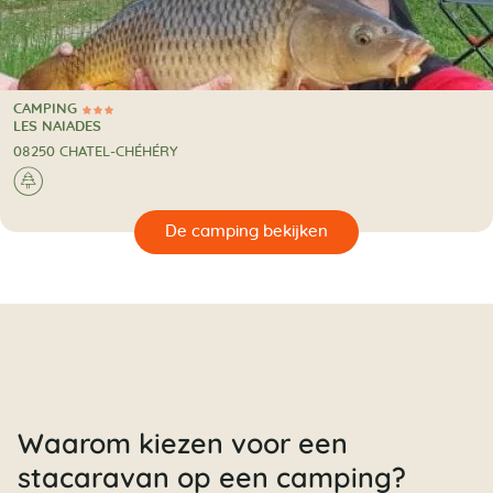
CAMPING
3 Sterren
CAMPING
LES NAIADES
08250 CHATEL-CHÉHÉRY
🌲
🔍
en
Waarom kiezen voor een
stacaravan op een camping?