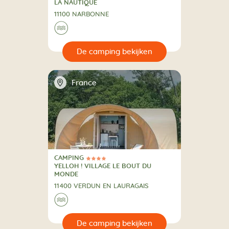
CAMPING
LA NAUTIQUE
11100 NARBONNE
🌊
🔍
en
📍
France
CAMPING
4 Sterren
CAMPING
YELLOH ! VILLAGE LE BOUT DU
MONDE
11400 VERDUN EN LAURAGAIS
🌊
🔍
en