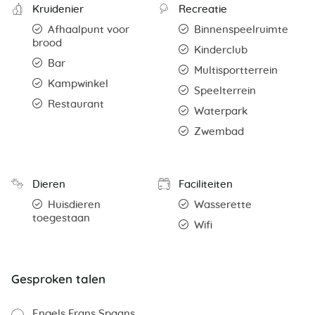
Kruidenier
Recreatie
Afhaalpunt voor
Binnenspeelruimte
brood
Kinderclub
Bar
Multisportterrein
Kampwinkel
Speelterrein
Restaurant
Waterpark
Zwembad
Dieren
Faciliteiten
Huisdieren
Wasserette
toegestaan
Wifi
Gesproken talen
Engels
Frans
Spaans