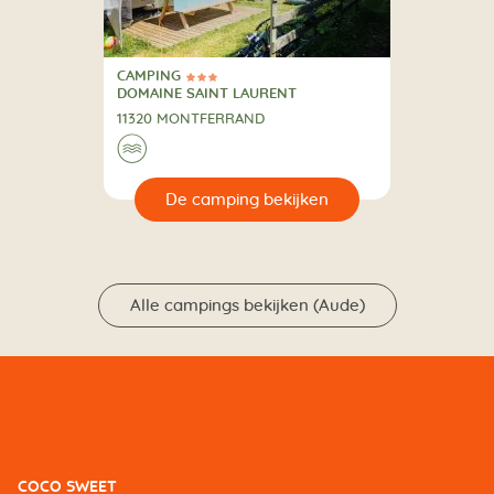
CAMPING
3 Sterren
CAMPING
DOMAINE SAINT LAURENT
11320 MONTFERRAND
🌊
🔍
en
Alle campings bekijken (Aude)
COCO SWEET