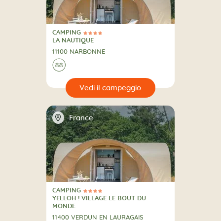
CAMPING
4 Stelle
CAMPING
LA NAUTIQUE
11100 NARBONNE
🌊
🔍
eggio
📍
France
CAMPING
4 Stelle
CAMPING
YELLOH ! VILLAGE LE BOUT DU
MONDE
11400 VERDUN EN LAURAGAIS