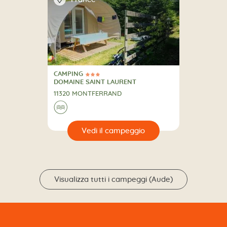
CAMPING
3 Stelle
CAMPING
DOMAINE SAINT LAURENT
11320 MONTFERRAND
🌊
🔍
eggio
Visualizza tutti i campeggi (Aude)