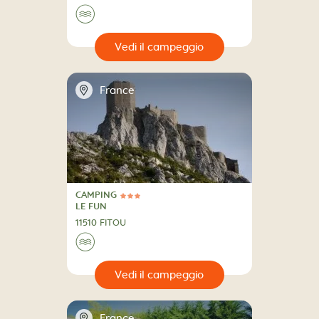
🌊
🔍
eggio
📍
France
CAMPING
3 Stelle
CAMPING
LE FUN
11510 FITOU
🌊
🔍
eggio
📍
France