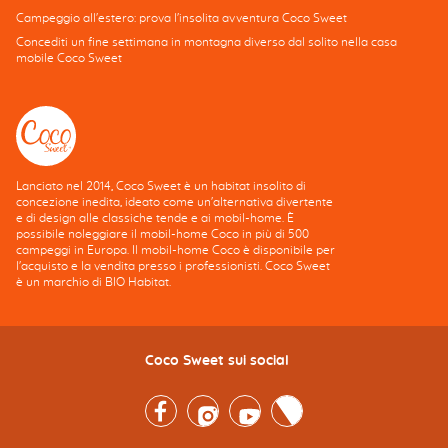
Campeggio all'estero: prova l'insolita avventura Coco Sweet
Concediti un fine settimana in montagna diverso dal solito nella casa
mobile Coco Sweet
Lanciato nel 2014, Coco Sweet è un habitat insolito di
concezione inedita, ideato come un'alternativa divertente
e di design alle classiche tende e ai mobil-home. È
possibile noleggiare il mobil-home Coco in più di 500
campeggi in Europa. Il mobil-home Coco è disponibile per
l'acquisto e la vendita presso i professionisti. Coco Sweet
è un marchio di BIO Habitat.
Coco Sweet sui social
Facebook
Instagram
Youtube
Twitter