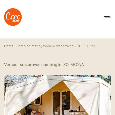
Naar het menu
Naar de inhoudsopgave
Home
›
Camping met bijzondere stacaravan
›
DELLE ROSE
Verhuur stacaravan camping in ISOLABONA