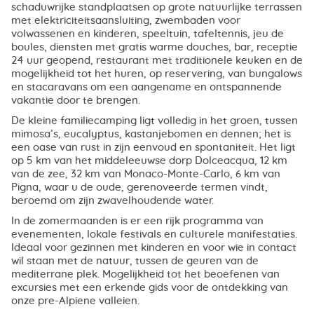
schaduwrijke standplaatsen op grote natuurlijke terrassen
met elektriciteitsaansluiting, zwembaden voor
volwassenen en kinderen, speeltuin, tafeltennis, jeu de
boules, diensten met gratis warme douches, bar, receptie
24 uur geopend, restaurant met traditionele keuken en de
mogelijkheid tot het huren, op reservering, van bungalows
en stacaravans om een aangename en ontspannende
vakantie door te brengen.
De kleine familiecamping ligt volledig in het groen, tussen
mimosa’s, eucalyptus, kastanjebomen en dennen; het is
een oase van rust in zijn eenvoud en spontaniteit. Het ligt
op 5 km van het middeleeuwse dorp Dolceacqua, 12 km
van de zee, 32 km van Monaco-Monte-Carlo, 6 km van
Pigna, waar u de oude, gerenoveerde termen vindt,
beroemd om zijn zwavelhoudende water.
In de zomermaanden is er een rijk programma van
evenementen, lokale festivals en culturele manifestaties.
Ideaal voor gezinnen met kinderen en voor wie in contact
wil staan met de natuur, tussen de geuren van de
mediterrane plek. Mogelijkheid tot het beoefenen van
excursies met een erkende gids voor de ontdekking van
onze pre-Alpiene valleien.