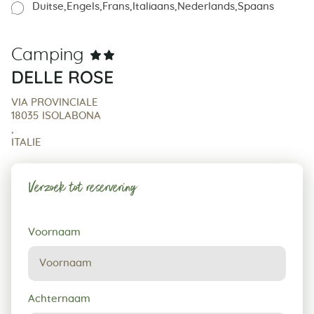
Duitse
Engels
Frans
Italiaans
Nederlands
Spaans
Camping
DELLE ROSE
VIA PROVINCIALE
18035 ISOLABONA
,
ITALIE
Verzoek tot reservering
Verzoek
Voornaam
tot
reservering
Achternaam