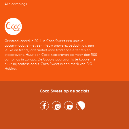
Alle campings
Geïntroduceerd in 2014, is Coco Sweet een unieke
accommodatie met een nieuw ontwerp, bedacht als een
leuke en trendy alternatief voor traditionele tenten en
stacaravans. Huur een Coco-stacaravan op meer dan 500
campings in Europa. De Coco-stacaravan is te koop en te
huur bij professionals. Coco Sweet is een merk van BIO
Habitat.
Coco Sweet op de socials
Facebook
Instagram
Youtube
Twitter