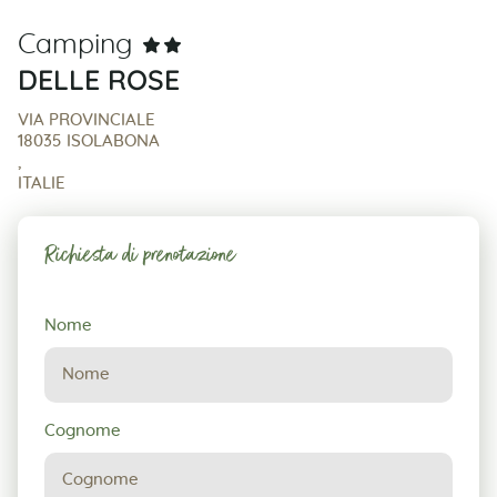
Camping
DELLE ROSE
VIA PROVINCIALE
18035 ISOLABONA
,
ITALIE
Richiesta di prenotazione
Richiesta
Nome
di
prenotazione
Cognome