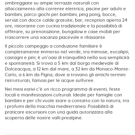
ombreggiate su ampie terrazze naturali con
allacciamento alla corrente elettrica, piscine per adulti e
bambini, parco giochi per bambini, ping pong, bocce,
servizi con docce calde gratuite, bar, reception aperta 24
ore, ristorante con cucina tradizionale e la possibilità di
affittare, su prenotazione, bungalow e case mobili per
trascorrere una vacanza piacevole e rilassante.
Il piccolo campeggio a conduzione familiare è
completamente immerso nel verde, tra mimose, eucalipti,
castagni e pini; è un’oasi di tranquillità nella sua semplicità
e spontaneità. Si trova a 5 km dal borgo medievale di
Dolceacqua, a 12 km dal mare, a 32 km da Monaco-Monte-
Carlo, a 6 km da Pigna, dove si trovano gli antichi termini
ristrutturati, famosi per le acque sulfuree.
Nei mesi estivi c’è un ricco programma di eventi, feste
locali e manifestazioni culturali. Ideale per famiglie con
bambini e per chi vuole stare a contatto con la natura, tra
i profumi della macchia mediterranea. Possibilità di
praticare escursioni con una guida autorizzata alla
scoperta delle nostre valli prealpine.