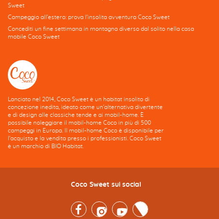
Sweet
Campeggio all'estero: prova l'insolita avventura Coco Sweet
Concediti un fine settimana in montagna diverso dal solito nella casa
mobile Coco Sweet
Lanciato nel 2014, Coco Sweet è un habitat insolito di
concezione inedita, ideato come un'alternativa divertente
e di design alle classiche tende e ai mobil-home. È
possibile noleggiare il mobil-home Coco in più di 500
campeggi in Europa. Il mobil-home Coco è disponibile per
l'acquisto e la vendita presso i professionisti. Coco Sweet
è un marchio di BIO Habitat.
Coco Sweet sui social
Facebook
Instagram
Youtube
Twitter