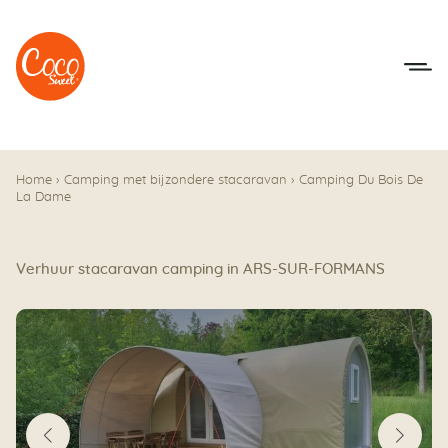
Naar het menu
Naar de inhoudsopgave
Home
›
Camping met bijzondere stacaravan
›
Camping Du Bois De
La Dame
Verhuur stacaravan camping in ARS-SUR-FORMANS