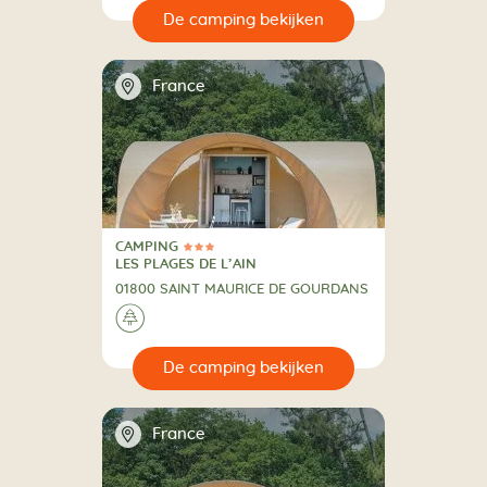
🔍
en
📍
France
CAMPING
3 Sterren
CAMPING
LES PLAGES DE L’AIN
01800 SAINT MAURICE DE GOURDANS
🌲
🔍
en
📍
France