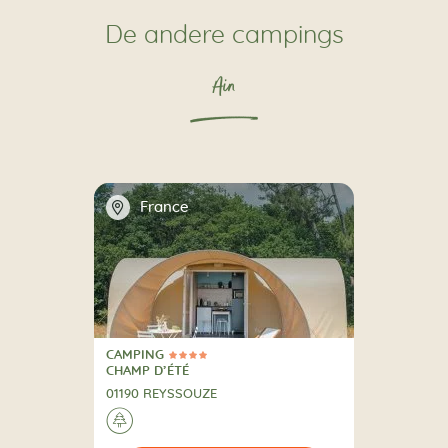
De andere campings
Ain
📍
France
CAMPING
4 Sterren
CAMPING
CHAMP D’ÉTÉ
01190 REYSSOUZE
🌲