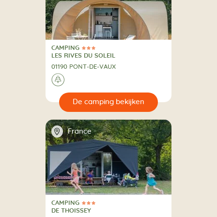
CAMPING
3 Sterren
CAMPING
LES RIVES DU SOLEIL
01190 PONT-DE-VAUX
🌲
🔍
en
📍
France
CAMPING
3 Sterren
CAMPING
DE THOISSEY