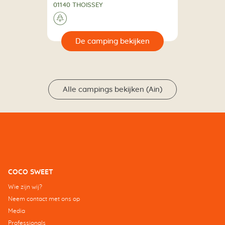
01140 THOISSEY
🌲
🔍
en
Alle campings bekijken (Ain)
COCO SWEET
Wie zijn wij?
Neem contact met ons op
Media
Professionals