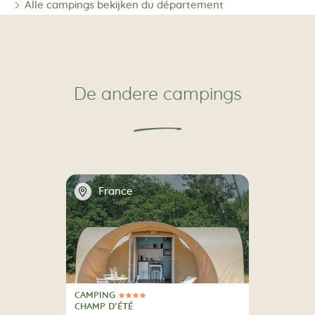
Alle campings bekijken du département
De andere campings
📍
France
CAMPING
4 Sterren
CAMPING
CHAMP D’ÉTÉ