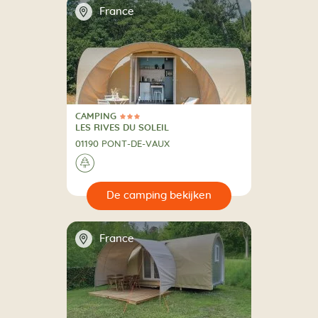
📍
France
CAMPING
3 Sterren
CAMPING
LES RIVES DU SOLEIL
01190 PONT-DE-VAUX
🌲
🔍
en
📍
France