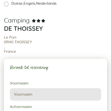
Duitse
Engels
Nederlands
Camping
DE THOISSEY
Le Port
01140 THOISSEY
,
France
Verzoek tot reservering
Verzoek
Voornaam
tot
reservering
Achternaam