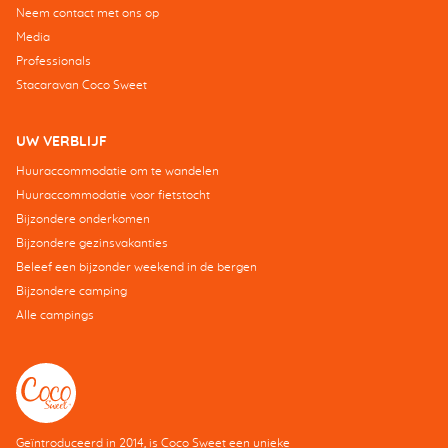
Neem contact met ons op
Media
Professionals
Stacaravan Coco Sweet
UW VERBLIJF
Huuraccommodatie om te wandelen
Huuraccommodatie voor fietstocht
Bijzondere onderkomen
Bijzondere gezinsvakanties
Beleef een bijzonder weekend in de bergen
Bijzondere camping
Alle campings
Geïntroduceerd in 2014, is Coco Sweet een unieke