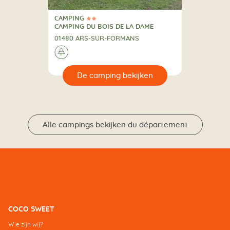
CAMPING
2 Sterren
CAMPING
CAMPING DU BOIS DE LA DAME
01480 ARS-SUR-FORMANS
🌲
🔍
en
Alle campings bekijken du département
COCO SWEET
Wie zijn wij?