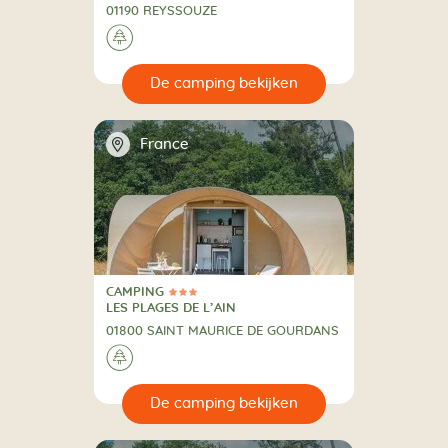
01190 REYSSOUZE
🌲
🔍
en
📍
France
CAMPING
3 Sterren
CAMPING
LES PLAGES DE L’AIN
01800 SAINT MAURICE DE GOURDANS
🌲
🔍
en