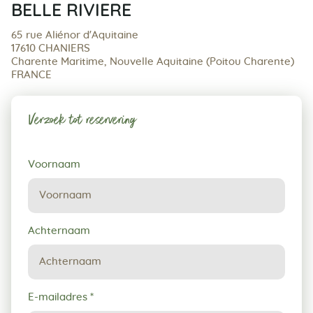
BELLE RIVIERE
65 rue Aliénor d'Aquitaine
17610 CHANIERS
Charente Maritime, Nouvelle Aquitaine (Poitou Charente)
FRANCE
Verzoek tot reservering
Verzoek
Voornaam
tot
reservering
Achternaam
E-mailadres
*