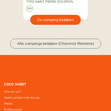
17310 SAINT PIERRE D'OLÉRON
🌊
🔍
en
Alle campings bekijken (Charente Maritime)
COCO SWEET
Wie zijn wij?
Neem contact met ons op
Media
Professionals