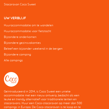
Stacaravan Coco Sweet
UW VERBLIJF
Huuraccommodatie om te wandelen
Huuraccommodatie voor fietstocht
Bijzondere onderkomen
Bijzondere gezinsvakanties
Beleef een bijzonder weekend in de bergen
Bijzondere camping
Alle campings
Geïntroduceerd in 2014, is Coco Sweet een unieke
accommodatie met een nieuw ontwerp, bedacht als een
leuke en trendy alternatief voor traditionele tenten en
stacaravans. Huur een Coco-stacaravan op meer dan 500
campings in Europa. De Coco-stacaravan is te koop en te