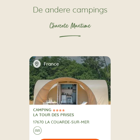
De andere campings
Charente Maritime
📍
France
CAMPING
4 Sterren
CAMPING
LA TOUR DES PRISES
17670 LA COUARDE-SUR-MER
🌊