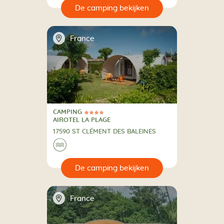
🔍
en
📍
France
CAMPING
4 Sterren
CAMPING
AIROTEL LA PLAGE
17590 ST CLÉMENT DES BALEINES
🌊
🔍
en
📍
France