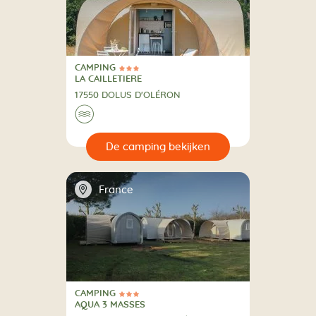
CAMPING
3 Sterren
CAMPING
LA CAILLETIERE
17550 DOLUS D'OLÉRON
🌊
🔍
en
📍
France
CAMPING
3 Sterren
CAMPING
AQUA 3 MASSES