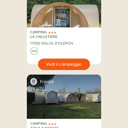
CAMPING
3 Stelle
CAMPING
LA CAILLETIERE
17550 DOLUS D'OLÉRON
🌊
🔍
eggio
📍
France
CAMPING
3 Stelle