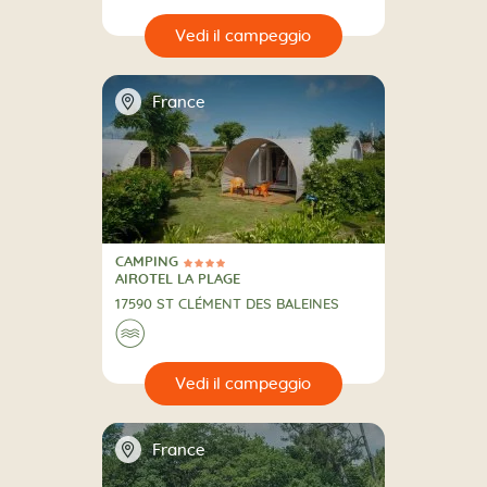
🔍
eggio
📍
France
CAMPING
4 Stelle
CAMPING
AIROTEL LA PLAGE
17590 ST CLÉMENT DES BALEINES
🌊
🔍
eggio
📍
France