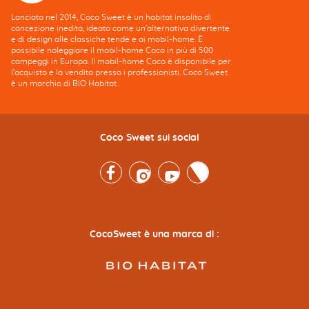
Lanciato nel 2014, Coco Sweet è un habitat insolito di
concezione inedita, ideato come un'alternativa divertente
e di design alle classiche tende e ai mobil-home. È
possibile noleggiare il mobil-home Coco in più di 500
campeggi in Europa. Il mobil-home Coco è disponibile per
l'acquisto e la vendita presso i professionisti. Coco Sweet
è un marchio di BIO Habitat.
Coco Sweet sui social
Facebook
Instagram
Youtube
Twitter
CocoSweet è una marca di :