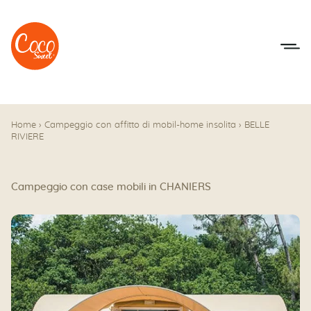
Vai al menu
Accedi al contenuto
Home
›
Campeggio con affitto di mobil-home insolita
›
BELLE
RIVIERE
Campeggio con case mobili in CHANIERS