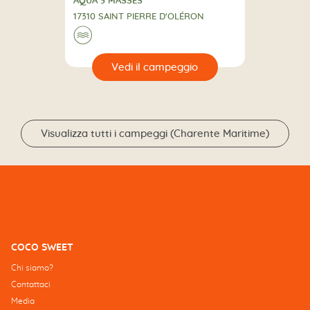
CAMPING
AQUA 3 MASSES
17310 SAINT PIERRE D'OLÉRON
🌊
🔍
eggio
Visualizza tutti i campeggi (Charente Maritime)
COCO SWEET
Chi siamo?
Contattaci
Media