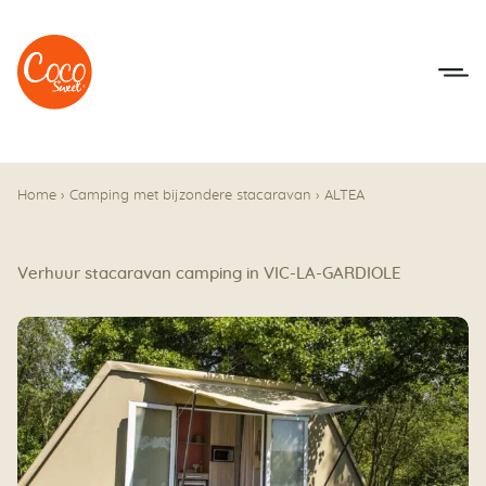
Naar het menu
Naar de inhoudsopgave
Home
›
Camping met bijzondere stacaravan
›
ALTEA
Verhuur stacaravan camping in VIC-LA-GARDIOLE