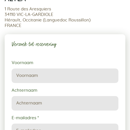
1 Route des Aresquiers
34110 VIC-LA-GARDIOLE
Hérault, Occitanie (Languedoc Roussillon)
FRANCE
Verzoek tot reservering
Verzoek
Voornaam
tot
reservering
Achternaam
E-mailadres
*