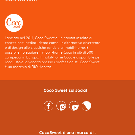
Lanciato nel 2014, Coco Sweet è un habitat insolito di
concezione inedita, ideato come un'alternativa divertente
e di design alle classiche tende e ai mobil-home. È
possibile noleggiare il mobil-home Coco in più di 500
campeggi in Europa. Il mobil-home Coco è disponibile per
l'acquisto e la vendita presso i professionisti. Coco Sweet
è un marchio di BIO Habitat.
Coco Sweet sui social
Facebook
Instagram
Youtube
Twitter
CocoSweet è una marca di :