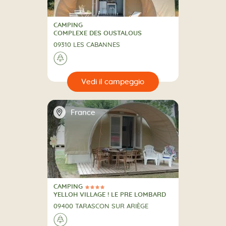
CAMPING
CAMPING
COMPLEXE DES OUSTALOUS
09310 LES CABANNES
🌲
🔍
eggio
📍
France
CAMPING
4 Stelle
CAMPING
YELLOH VILLAGE ! LE PRE LOMBARD
09400 TARASCON SUR ARIÈGE
🌲