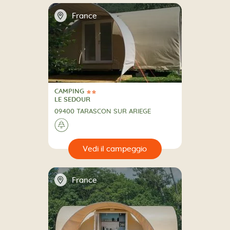
📍
France
CAMPING
2 Stelle
CAMPING
LE SEDOUR
09400 TARASCON SUR ARIEGE
🌲
🔍
eggio
📍
France