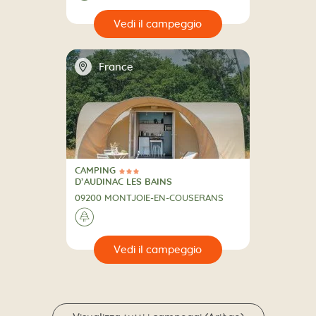
🔍
eggio
📍
France
CAMPING
3 Stelle
CAMPING
D’AUDINAC LES BAINS
09200 MONTJOIE-EN-COUSERANS
🌲
🔍
eggio