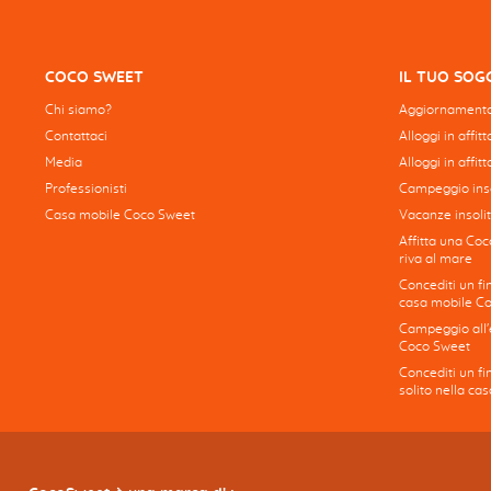
COCO SWEET
IL TUO SO
Chi siamo?
Aggiornamento
Contattaci
Alloggi in affit
Media
Alloggi in affitt
Professionisti
Campeggio inso
Casa mobile Coco Sweet
Vacanze insolit
Affitta una Coc
riva al mare
Concediti un fi
casa mobile C
Campeggio all'e
Coco Sweet
Concediti un f
solito nella c