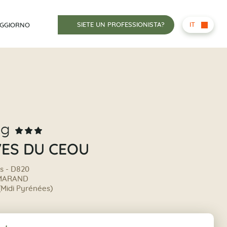
SIETE UN PROFESSIONISTA?
IT
OGGIORNO
ng
VES DU CEOU
s - D820
AMARAND
(Midi Pyrénées)