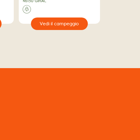
46130 GIRAC
🌲
🔍