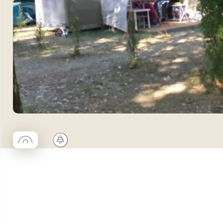
◯
🌲
Coco rond