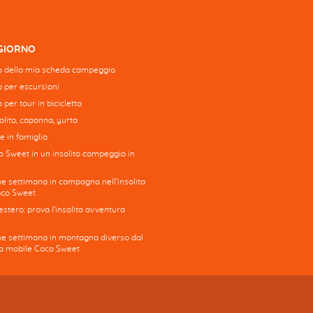
GGIORNO
 della mia scheda campeggio
to per escursioni
o per tour in bicicletta
lito, capanna, yurta
e in famiglia
o Sweet in un insolito campeggio in
ne settimana in campagna nell'insolita
oco Sweet
stero: prova l'insolita avventura
ine settimana in montagna diverso dal
asa mobile Coco Sweet