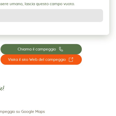
essere umano, lascia questo campo vuoto.
📞
Chiama il campeggio
☐
Visita il sito Web del campeggio
e!
ampeggio su Google Maps