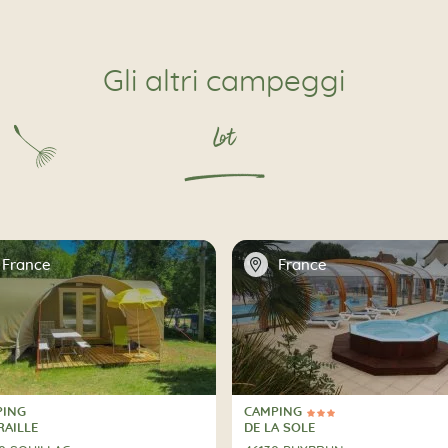
Gli altri campeggi
Lot
📍
France
France
PING
CAMPING
3 Stelle
PING
CAMPING
RAILLE
DE LA SOLE