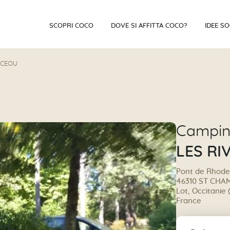
SCOPRI COCO
DOVE SI AFFITTA COCO?
IDEE S
 CEOU
Campi
LES RI
Pont de Rhode
46310 ST CH
Lot, Occitanie 
France