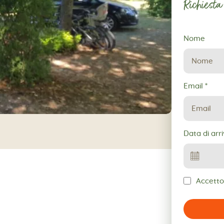
Richiesta
Richiesta
Nome
di
prenotazio
Email
*
Data di arr
Accetto 