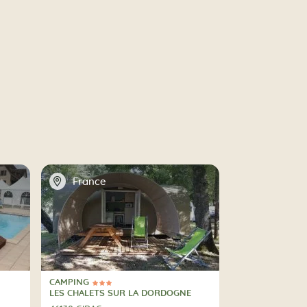
📍
France
CAMPING
3 Stelle
CAMPING
LES CHALETS SUR LA DORDOGNE