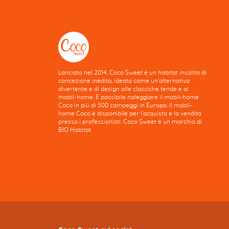
Lanciato nel 2014, Coco Sweet è un habitat insolito di
concezione inedita, ideato come un'alternativa
divertente e di design alle classiche tende e ai
mobil-home. È possibile noleggiare il mobil-home
Coco in più di 500 campeggi in Europa. Il mobil-
home Coco è disponibile per l'acquisto e la vendita
presso i professionisti. Coco Sweet è un marchio di
BIO Habitat.