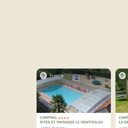
📍
📍
France
CAMPING
CAM
4 Stelle
CAMPING
CAM
SITES ET PAYSAGES LE VENTOULOU
LA D