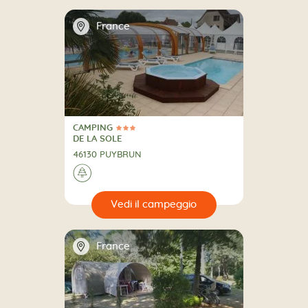
📍
France
CAMPING
3 Stelle
CAMPING
DE LA SOLE
46130 PUYBRUN
🌲
🔍
eggio
📍
France