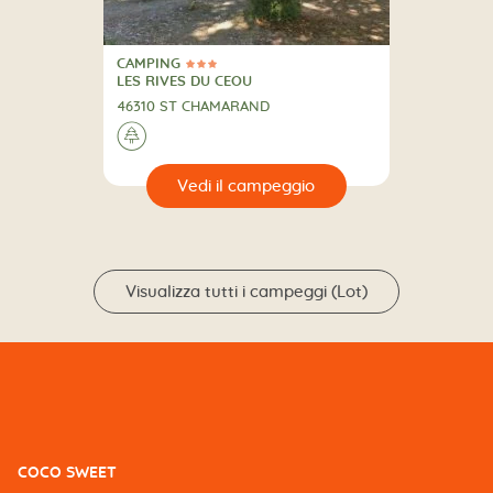
CAMPING
3 Stelle
CAMPING
LES RIVES DU CEOU
46310 ST CHAMARAND
🌲
🔍
eggio
Visualizza tutti i campeggi (Lot)
COCO SWEET