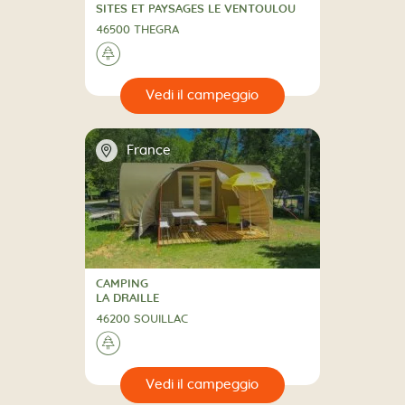
4 Stelle
CAMPING
SITES ET PAYSAGES LE VENTOULOU
46500 THEGRA
🌲
🔍
eggio
📍
France
CAMPING
CAMPING
LA DRAILLE
46200 SOUILLAC
🌲
🔍
eggio