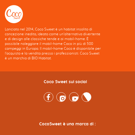
Lanciato nel 2014, Coco Sweet è un habitat insolito di
concezione inedita, ideato come un'alternativa divertente
e di design alle classiche tende e ai mobil-home. È
possibile noleggiare il mobil-home Coco in più di 500
campeggi in Europa. Il mobil-home Coco è disponibile per
l'acquisto e la vendita presso i professionisti. Coco Sweet
è un marchio di BIO Habitat.
Coco Sweet sui social
Facebook
Instagram
Youtube
Twitter
CocoSweet è una marca di :