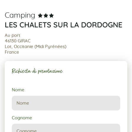
Camping
LES CHALETS SUR LA DORDOGNE
Au port
46130 GIRAC
Lot, Occitanie (Midi Pyrénées)
France
Richiesta di prenotazione
Richiesta
Nome
di
prenotazione
Cognome