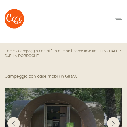
Vai al menu
Accedi al contenuto
Home
›
Campeggio con affitto di mobil-home insolita
›
LES CHALETS
SUR LA DORDOGNE
Campeggio con case mobili in GIRAC