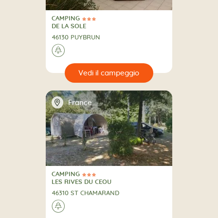
CAMPING
3 Stelle
CAMPING
DE LA SOLE
46130 PUYBRUN
🌲
🔍
eggio
📍
France
CAMPING
3 Stelle
CAMPING
LES RIVES DU CEOU
46310 ST CHAMARAND
🌲