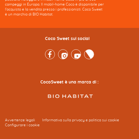
campeggi in Europa. Il mobil-home Coco è disponibile per
l'acquisto e la vendita presso i professionisti. Coco Sweet
è un marchio di BIO Habitat.
Coco Sweet sui social
Facebook
Instagram
Youtube
Twitter
CocoSweet è una marca di :
Avvertenze legali
Informativa sulla privacy e politica sui cookie
Configurare i cookie