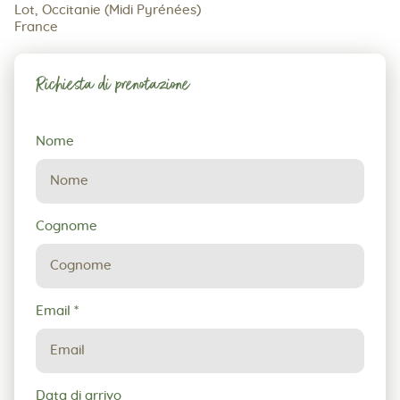
Lot, Occitanie (Midi Pyrénées)
France
Richiesta di prenotazione
Richiesta
Nome
di
prenotazione
Cognome
Email
*
Data di arrivo