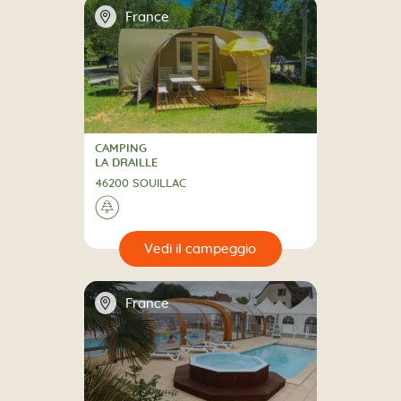
📍
France
CAMPING
CAMPING
LA DRAILLE
46200 SOUILLAC
🌲
🔍
eggio
📍
France