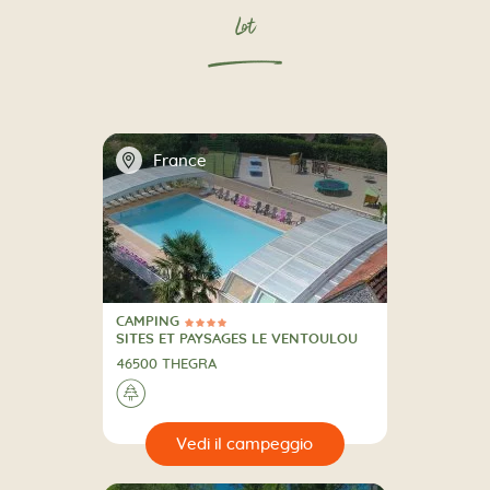
Lot
📍
France
CAMPING
4 Stelle
CAMPING
SITES ET PAYSAGES LE VENTOULOU
46500 THEGRA
🌲
🔍
eggio