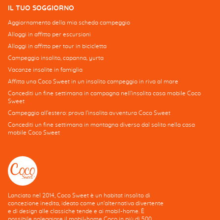
IL TUO SOGGIORNO
Aggiornamento della mia scheda campeggio
Alloggi in affitto per escursioni
Alloggi in affitto per tour in bicicletta
Campeggio insolito, capanna, yurta
Vacanze insolite in famiglia
Affitta una Coco Sweet in un insolito campeggio in riva al mare
Concediti un fine settimana in campagna nell'insolita casa mobile Coco
Sweet
Campeggio all'estero: prova l'insolita avventura Coco Sweet
Concediti un fine settimana in montagna diverso dal solito nella casa
mobile Coco Sweet
Lanciato nel 2014, Coco Sweet è un habitat insolito di
concezione inedita, ideato come un'alternativa divertente
e di design alle classiche tende e ai mobil-home. È
possibile noleggiare il mobil-home Coco in più di 500