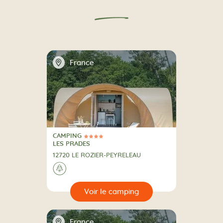
📍
France
CAMPING
4 Étoiles
CAMPING
LES PRADES
12720 LE ROZIER-PEYRELEAU
A la campagne
🌲
🔍
camping
📍
France