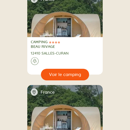
CAMPING
4 Étoiles
CAMPING
BEAU RIVAGE
12410 SALLES-CURAN
A la campagne
🌲
🔍
camping
📍
France