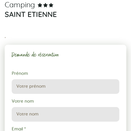
Camping
SAINT ETIENNE
,
Demande de réservation
Demande
Prénom
de
réservation
Votre nom
Email
*