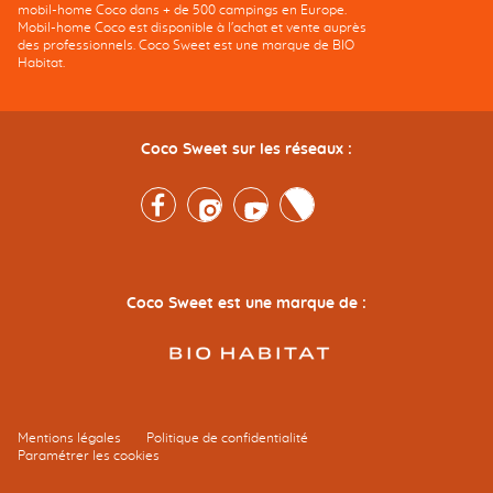
mobil-home Coco dans + de 500 campings en Europe.
Mobil-home Coco est disponible à l'achat et vente auprès
des professionnels. Coco Sweet est une marque de BIO
Habitat.
Coco Sweet sur les réseaux :
Facebook
Instagram
Youtube
Twitter
Coco Sweet est une marque de :
Mentions légales
Politique de confidentialité
Paramétrer les cookies