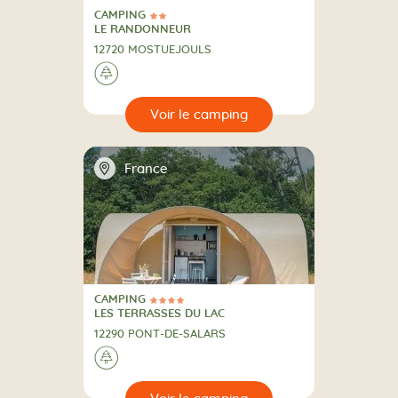
CAMPING
2 Étoiles
CAMPING
LE RANDONNEUR
12720 MOSTUEJOULS
A la campagne
🌲
🔍
camping
📍
France
CAMPING
4 Étoiles
CAMPING
LES TERRASSES DU LAC
12290 PONT-DE-SALARS
A la campagne
🌲