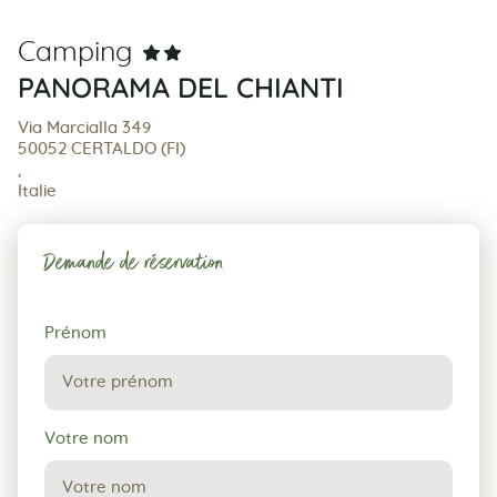
Camping
PANORAMA DEL CHIANTI
Via Marcialla 349
50052 CERTALDO (FI)
,
Italie
Demande de réservation
Demande
Prénom
de
réservation
Votre nom