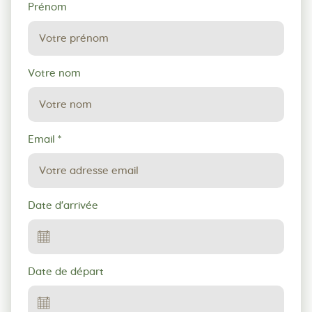
Demande
Prénom
de
réservation
Votre nom
Email
*
Date d'arrivée
Date de départ