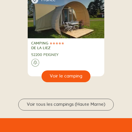
CAMPING
5 Étoiles
CAMPING
DE LA LIEZ
52200 PEIGNEY
A la campagne
🌲
🔍
camping
Voir tous les campings (Haute Marne)