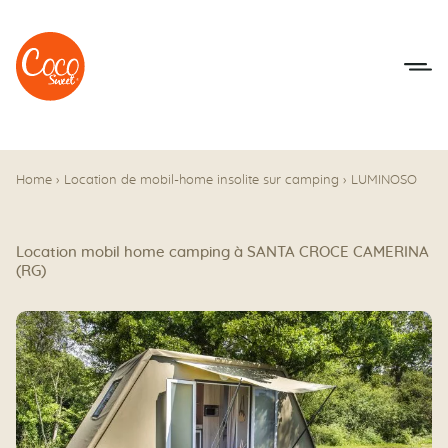
Aller au menu
Aller au contenu
Home
›
Location de mobil-home insolite sur camping
›
LUMINOSO
Location mobil home camping à SANTA CROCE CAMERINA
(RG)