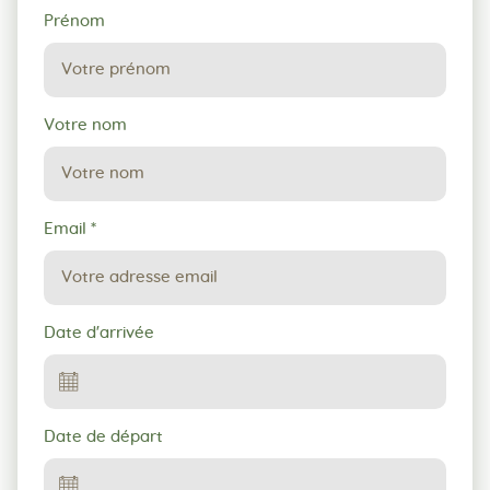
Demande
Prénom
de
réservation
Votre nom
Email
*
Date d'arrivée
Date de départ