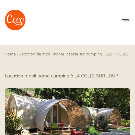
Aller au menu
Aller au contenu
Home
›
Location de mobil-home insolite sur camping
›
LES PINEDES
Location mobil home camping à LA COLLE SUR LOUP