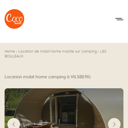
Aller au menu
Aller au contenu
Home
›
Location de mobil-home insolite sur camping
›
LES
BOULEAUX
Location mobil home camping à VILSBERG