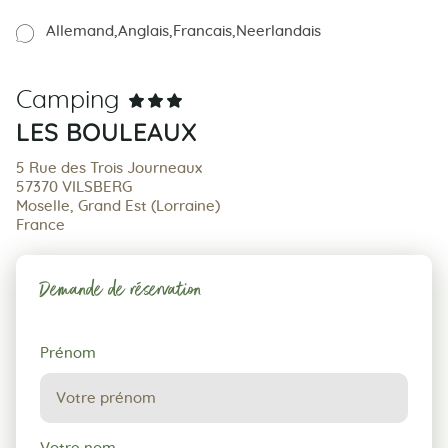
Allemand
Anglais
Francais
Neerlandais
Camping
LES BOULEAUX
5 Rue des Trois Journeaux
57370 VILSBERG
Moselle, Grand Est (Lorraine)
France
Demande de réservation
Demande
Prénom
de
réservation