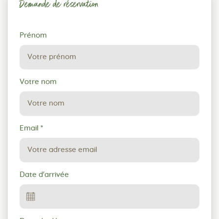
Demande de réservation
Demande
Prénom
de
réservation
Votre nom
Email
*
Date d'arrivée