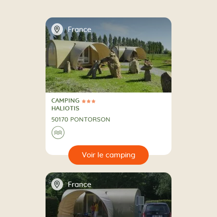
📍
France
CAMPING
3 Étoiles
CAMPING
HALIOTIS
50170 PONTORSON
Au bord de l'eau
🌊
🔍
camping
📍
France