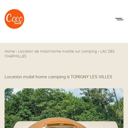
Aller au menu
Aller au contenu
Home
›
Location de mobil-home insolite sur camping
›
LAC DES
CHARMILLES
Location mobil home camping à TORIGNY LES VILLES