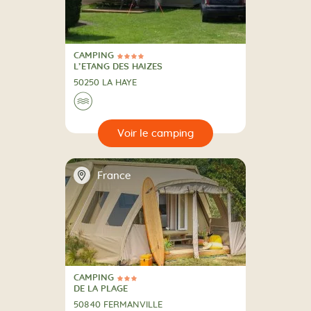
CAMPING
4 Étoiles
CAMPING
L’ETANG DES HAIZES
50250 LA HAYE
Au bord de l'eau
🌊
🔍
camping
📍
France
CAMPING
3 Étoiles
CAMPING
DE LA PLAGE
50840 FERMANVILLE