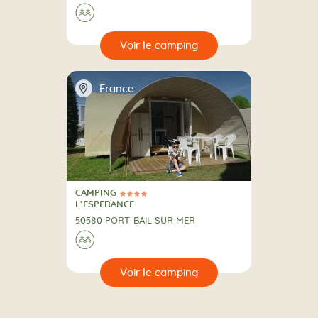
Au bord de l'eau
🌊
🔍
camping
📍
France
CAMPING
4 Étoiles
CAMPING
L’ESPERANCE
50580 PORT-BAIL SUR MER
Au bord de l'eau
🌊
🔍
camping