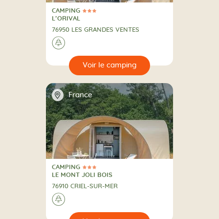
CAMPING
3 Étoiles
CAMPING
L’ORIVAL
76950 LES GRANDES VENTES
A la campagne
🌲
🔍
camping
📍
France
CAMPING
3 Étoiles
CAMPING
LE MONT JOLI BOIS
76910 CRIEL-SUR-MER
A la campagne
🌲