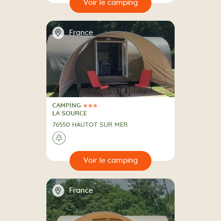
🔍
camping
📍
France
CAMPING
3 Étoiles
CAMPING
LA SOURCE
76550 HAUTOT SUR MER
A la campagne
🌲
🔍
camping
📍
France