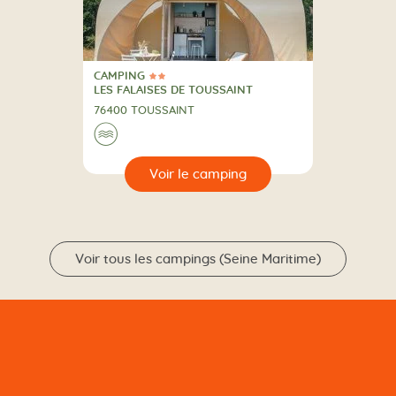
CAMPING
2 Étoiles
CAMPING
LES FALAISES DE TOUSSAINT
76400 TOUSSAINT
Au bord de l'eau
🌊
🔍
camping
Voir tous les campings (Seine Maritime)