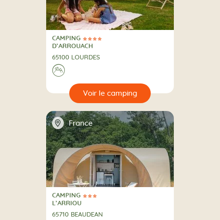
CAMPING
4 Étoiles
CAMPING
D’ARROUACH
65100 LOURDES
A la montagne
⛰
🔍
camping
📍
France
CAMPING
3 Étoiles
CAMPING
L’ARRIOU
65710 BEAUDEAN