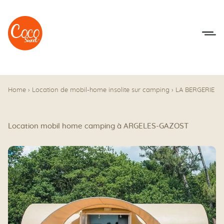
Aller au menu
Aller au contenu
Home
›
Location de mobil-home insolite sur camping
›
LA BERGERIE
Location mobil home camping à ARGELES-GAZOST