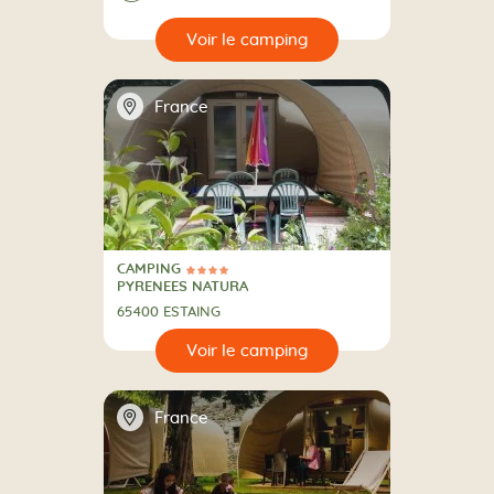
🔍
camping
📍
France
CAMPING
4 Étoiles
CAMPING
PYRENEES NATURA
65400 ESTAING
🔍
camping
📍
France