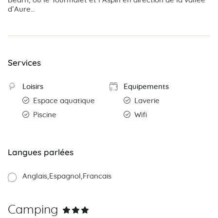
Béarn, ou le Tourmalet et l’Aspin en direction de la vallée
d’Aure…
Services
Loisirs
Equipements
Espace aquatique
Laverie
Piscine
Wifi
Langues parlées
Anglais
Espagnol
Francais
Camping