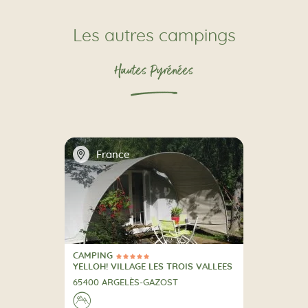
Les autres campings
Hautes Pyrénées
📍
France
CAMPING
5 Étoiles
CAMPING
YELLOH! VILLAGE LES TROIS VALLEES
65400 ARGELÈS-GAZOST
A la montagne
⛰