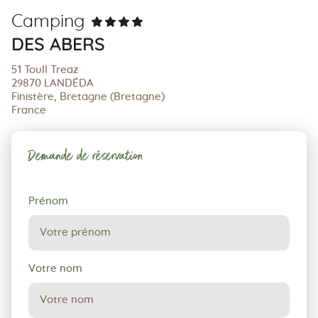
Camping
DES ABERS
51 Toull Treaz
29870 LANDÉDA
Finistère, Bretagne (Bretagne)
France
Demande de réservation
Demande
Prénom
de
réservation
Votre nom