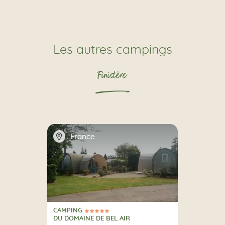
Les autres campings
Finistère
📍
France
CAMPING
5 Étoiles
CAMPING
DU DOMAINE DE BEL AIR