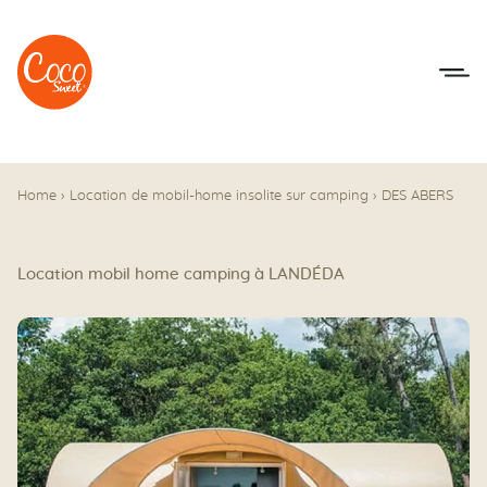
Aller au menu
Aller au contenu
Home
›
Location de mobil-home insolite sur camping
›
DES ABERS
Location mobil home camping à LANDÉDA