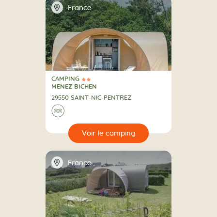
📍
France
CAMPING
2 Étoiles
CAMPING
MENEZ BICHEN
29550 SAINT-NIC-PENTREZ
Au bord de l'eau
🌊
🔍
camping
📍
France