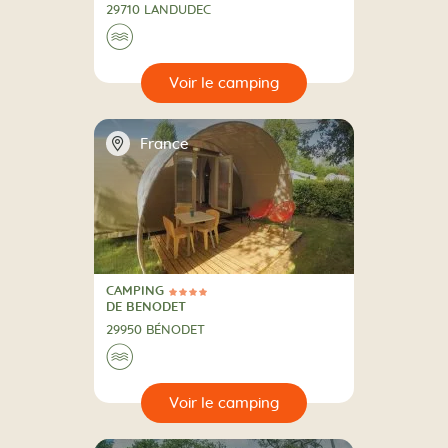
29710 LANDUDEC
Au bord de l'eau
🌊
🔍
camping
📍
France
CAMPING
4 Étoiles
CAMPING
DE BENODET
29950 BÉNODET
Au bord de l'eau
🌊
🔍
camping