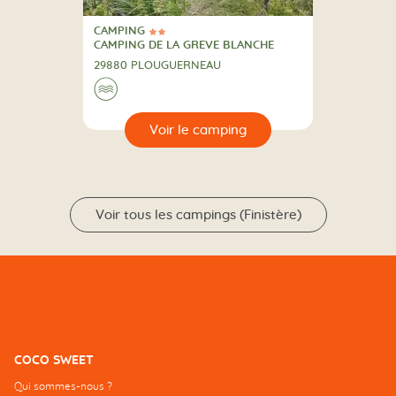
CAMPING
2 Étoiles
CAMPING
CAMPING DE LA GREVE BLANCHE
29880 PLOUGUERNEAU
Au bord de l'eau
🌊
🔍
camping
Voir tous les campings (Finistère)
COCO SWEET
Qui sommes-nous ?