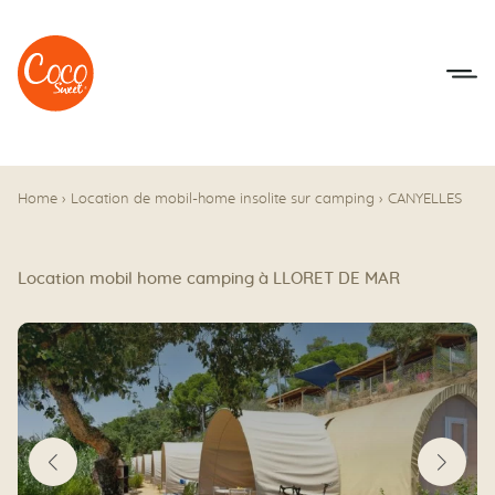
Aller au menu
Aller au contenu
Home
›
Location de mobil-home insolite sur camping
›
CANYELLES
Location mobil home camping à LLORET DE MAR