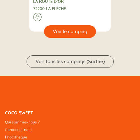
CAMPING
LA ROUTE D’OR
72200 LA FLECHE
A la campagne
🌲
🔍
camping
Voir tous les campings (Sarthe)
COCO SWEET
Qui sommes-nous ?
Contactez-nous
Photothèque