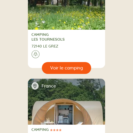
CAMPING
CAMPING
LES TOURNESOLS
72140 LE GREZ
A la campagne
🌲
🔍
camping
📍
France
CAMPING
4 Étoiles