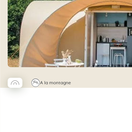
◯
⛰
A la montagne
Coco rond