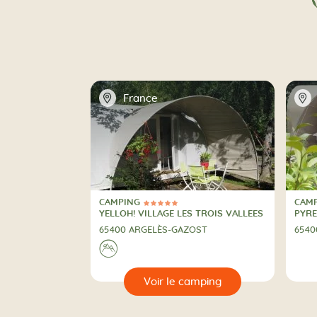
📍
📍
France
CAMPING
CAM
5 Étoiles
4 Ét
CAMPING
CAM
YELLOH! VILLAGE LES TROIS VALLEES
PYRE
65400 ARGELÈS-GAZOST
6540
A la montagne
⛰
🔍
🔍
r le camping
Voir le camping