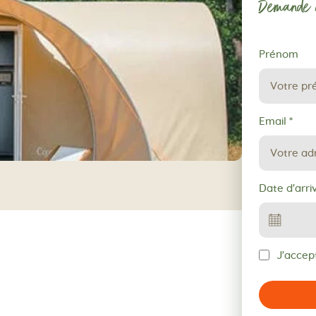
Demande d
Demande
Prénom
de
réservation
Email
*
Date d'arri
J'accept