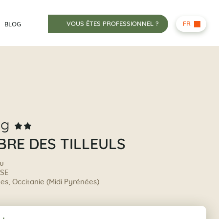
VOUS ÊTES PROFESSIONNEL ?
FR
BLOG
ng
BRE DES TILLEULS
au
USE
s, Occitanie (Midi Pyrénées)