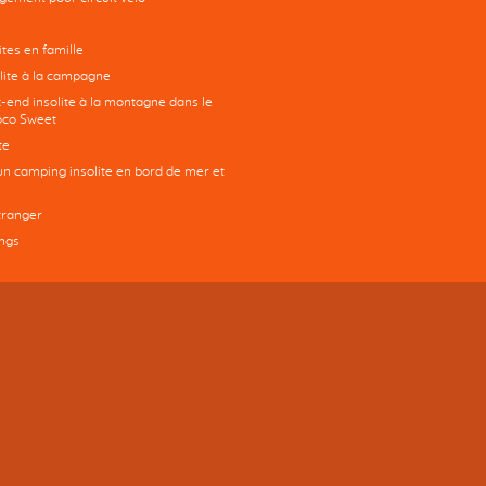
tes en famille
ite à la campagne
-end insolite à la montagne dans le
co Sweet
te
un camping insolite en bord de mer et
tranger
ngs