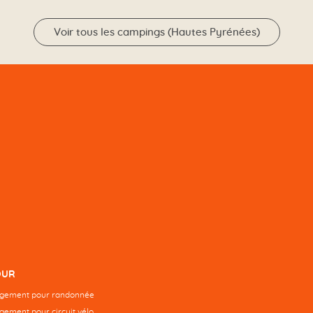
Voir tous les campings (Hautes Pyrénées)
OUR
rgement pour randonnée
gement pour circuit vélo