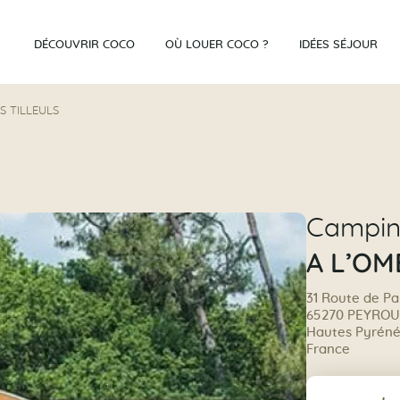
DÉCOUVRIR COCO
OÙ LOUER COCO ?
IDÉES SÉJOUR
S TILLEULS
Campi
A L’OM
31 Route de P
65270 PEYRO
Hautes Pyrénée
France