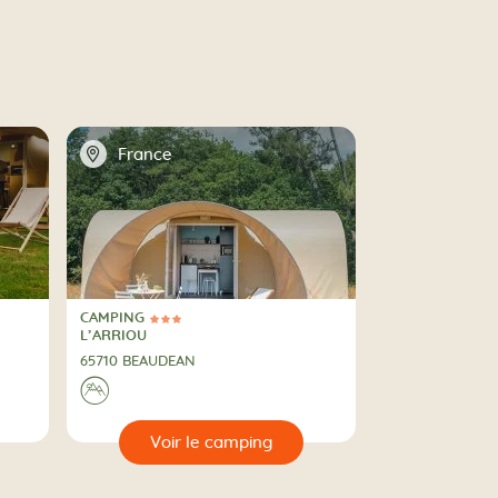
📍
France
CAMPING
3 Étoiles
CAMPING
L’ARRIOU
65710 BEAUDEAN
A la montagne
⛰
🔍
ng