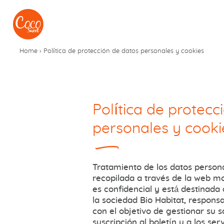
Ir al menú
Ir a los contenidos
Home
›
Política de protección de datos personales y cookies
Política de protecc
personales y cooki
Tratamiento de los datos person
recopilada a través de la web 
es confidencial y está destinada
la sociedad Bio Habitat, responsa
con el objetivo de gestionar su so
suscripción al boletín y a los se