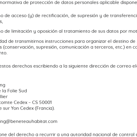
normativa de protección de datos personales aplicable dispone
 de acceso (y) de rectificación, de supresión y de transferenc
s,
 de limitación y oposición al tratamiento de sus datos por mot
idad de transmitirnos instrucciones para organizar el destino de
 (conservación, supresión, comunicación a terceros, etc.) en c
nto.
stos derechos escribiendo a la siguiente dirección de correo e
ing
e la Folie Sud
lier
icomte Cedex – CS 50001
 sur Yon Cedex (Francia).
ting@beneteauhabitat.com
one del derecho a recurrir a una autoridad nacional de control