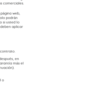
as comerciales.
a página web,
solo podrán
 si usted lo
 deben aplicar
 contrato.
 después, en
arantía más el
nuación).
l o