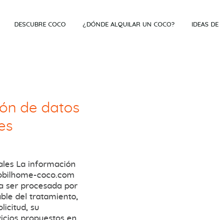
DESCUBRE COCO
¿DÓNDE ALQUILAR UN COCO?
IDEAS DE
ión de datos
es
ales La información
mobilhome-coco.com
 a ser procesada por
ble del tratamiento,
licitud, su
rvicios propuestos en