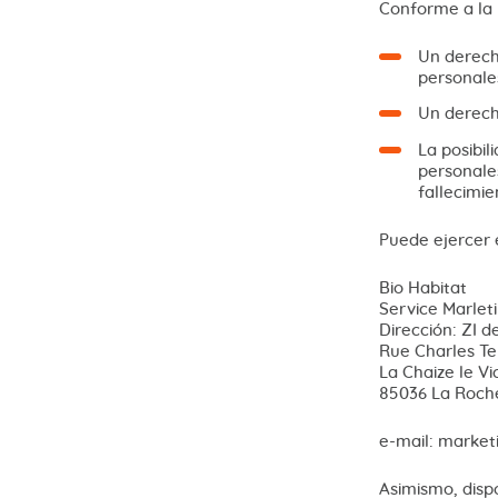
Conforme a la 
Un derecho
personale
Un derecho
La posibil
personales
fallecimie
Puede ejercer e
Bio Habitat
Service Marlet
Dirección: ZI d
Rue Charles Tel
La Chaize le V
85036 La Roche
e-mail: marke
Asimismo, disp