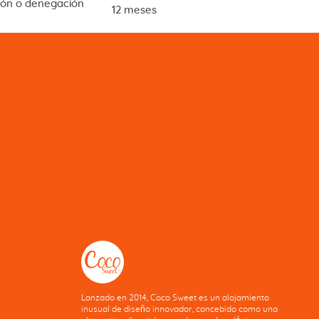
ión o denegación
12 meses
Lanzado en 2014, Coco Sweet es un alojamiento
inusual de diseño innovador, concebido como una