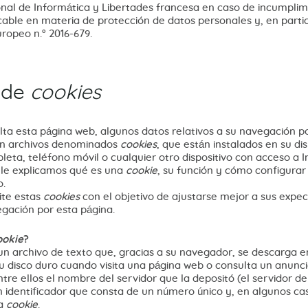
nal de Informática y Libertades francesa en caso de incumplim
able en materia de protección de datos personales y, en partic
opeo n.° 2016-679.
a de
cookies
lta esta página web, algunos datos relativos a su navegación p
n archivos denominados
cookies
, que están instalados en su dis
leta, teléfono móvil o cualquier otro dispositivo con acceso a I
 le explicamos qué es una
cookie
, su función y cómo configurar
o.
ite estas
cookies
con el objetivo de ajustarse mejor a sus expec
vegación por esta página.
ookie
?
un archivo de texto que, gracias a su navegador, se descarga e
su disco duro cuando visita una página web o consulta un anunci
ntre ellos el nombre del servidor que la depositó (el servidor d
un identificador que consta de un número único y, en algunos ca
la
cookie
.