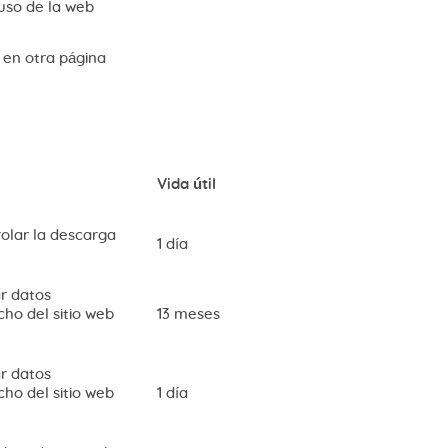
 uso de la web
 en otra página
Vida útil
olar la descarga
1 día
ar datos
cho del sitio web
13 meses
ar datos
cho del sitio web
1 día