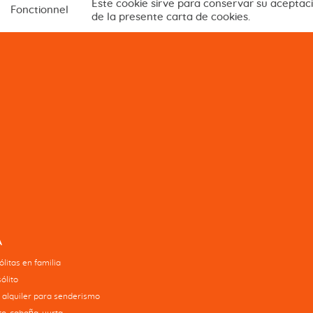
Este cookie sirve para conservar su aceptac
Fonctionnel
de la presente carta de cookies.
A
litas en familia
ólito
 alquiler para senderismo