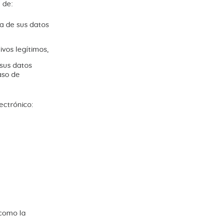
 de:
ia de sus datos
ivos legítimos,
 sus datos
aso de
lectrónico:
 como la