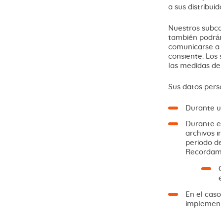
a sus distribu
Nuestros subcon
también podrán
comunicarse a 
consiente. Los 
las medidas de
Sus datos pers
Durante u
Durante el
archivos 
periodo de
Recordamo
En el caso
implement