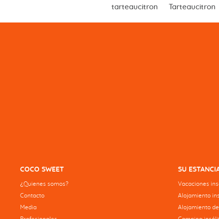
tarteaucitron
Tarteaucitron
COCO SWEET
SU ESTANCI
¿Quienes somos?
Vacaciones insó
Contacto
Alojamiento ins
Media
Alojamiento de