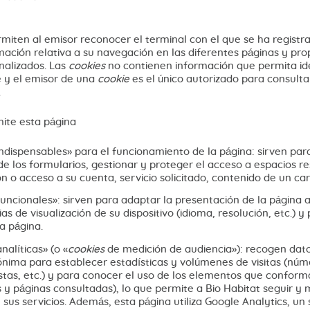
miten al emisor reconocer el terminal con el que se ha registra
mación relativa a su navegación en las diferentes páginas y pr
nalizados. Las
cookies
no contienen información que permita ide
 y el emisor de una
cookie
es el único autorizado para consulta
n.
ite esta página
ndispensables» para el funcionamiento de la página: sirven pa
de los formularios, gestionar y proteger el acceso a espacios r
ón o acceso a su cuenta, servicio solicitado, contenido de un carr
uncionales»: sirven para adaptar la presentación de la página a
as de visualización de su dispositivo (idioma, resolución, etc.) y
la página.
nalíticas» (o «
cookies
de medición de audiencia»): recogen dato
ima para establecer estadísticas y volúmenes de visitas (núme
stas, etc.) y para conocer el uso de los elementos que conform
 y páginas consultadas), lo que permite a Bio Habitat seguir y 
 sus servicios. Además, esta página utiliza Google Analytics, un 