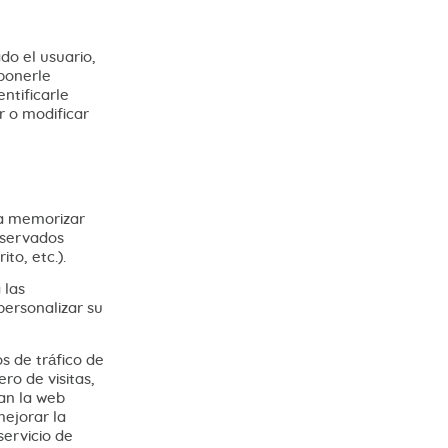
do el usuario,
oponerle
ntificarle
r o modificar
ra memorizar
eservados
ito, etc.).
 las
 personalizar su
s de tráfico de
ro de visitas,
an la web
mejorar la
servicio de