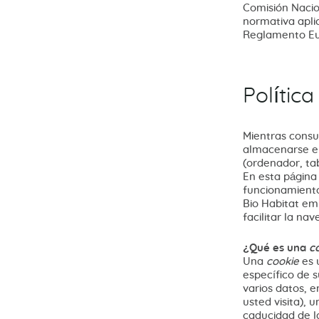
Comisión Nacio
normativa aplic
Reglamento Eur
Polític
Mientras consu
almacenarse e
(ordenador, tab
En esta página
funcionamient
Bio Habitat em
facilitar la na
¿Qué es una
c
Una
cookie
es 
específico de 
varios datos, e
usted visita), 
caducidad de 