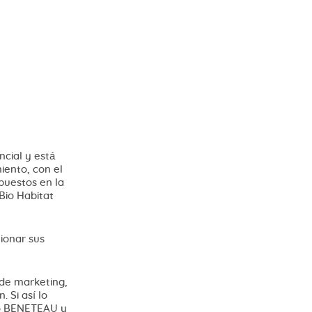
cial y está
iento, con el
opuestos en la
Bio Habitat
ionar sus
de marketing,
 Si así lo
po BENETEAU y