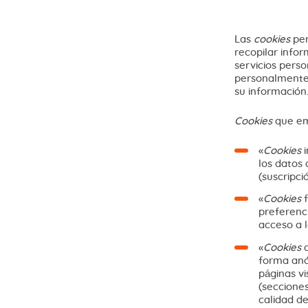
Las
cookies
per
recopilar infor
servicios perso
personalmente
su informació
Cookies
que em
«
Cookies
i
los datos 
(suscripci
«
Cookies
f
preferenci
acceso a 
«
Cookies
a
forma anón
páginas vi
(secciones
calidad de